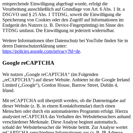
entsprechende Einwilligung abgefragt wurde, erfolgt die
Verarbeitung ausschließlich auf Grundlage von Art. 6 Abs. 1 lit. a
DSGVO und § 25 Abs. 1 TTDSG, soweit die Einwilligung die
Speicherung von Cookies oder den Zugriff auf Informationen im
Endgerät des Nutzers (z. B. Device-Fingerprinting) im Sinne des
TTDSG umfasst. Die Einwilligung ist jederzeit widerrufbar.
Weitere Informationen über Datenschutz bei YouTube finden Sie in
deren Datenschutzerklärung unter:
https://policies.google.com/privacy?hl=de
.
Google reCAPTCHA
Wir nutzen „Google reCAPTCHA“ (im Folgenden
„reCAPTCHA“) auf dieser Website. Anbieter ist die Google Ireland
Limited („Google“), Gordon House, Barrow Street, Dublin 4,
Irland.
Mit reCAPTCHA soll überprüft werden, ob die Dateneingabe auf
dieser Website (z. B. in einem Kontaktformular) durch einen
Menschen oder durch ein automatisiertes Programm erfolgt. Hierzu
analysiert reCAPTCHA das Verhalten des Websitebesuchers anhand
verschiedener Merkmale. Diese Analyse beginnt automatisch,
sobald der Websitebesucher die Website betritt. Zur Analyse wertet
reCAPTCHA verschiedene Informationen aus (z. B. IP-Adresse,