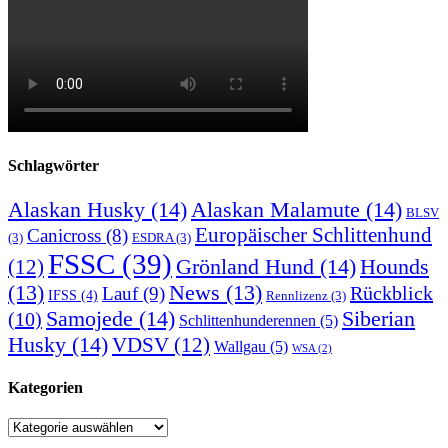
Schlagwörter
Alaskan Husky
(14)
Alaskan Malamute
(14)
BLSV
Europäischer Schlittenhund
Canicross
(8)
(3)
ESDRA
(3)
FSSC
(39)
Grönland Hund
(14)
(12)
Hounds
(13)
News
(13)
Rückblick
Lauf
(9)
IFSS
(4)
Rennlizenz
(3)
Samojede
(14)
Siberian
(10)
Schlittenhunderennen
(5)
Husky
(14)
VDSV
(12)
Wallgau
(5)
WSA
(2)
Kategorien
Kategorien