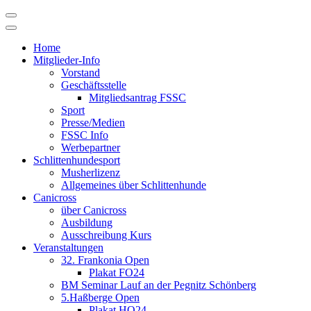
Skip
to
content
Home
Mitglieder-Info
Vorstand
Geschäftsstelle
Mitgliedsantrag FSSC
Sport
Presse/Medien
FSSC Info
Werbepartner
Schlittenhundesport
Musherlizenz
Allgemeines über Schlittenhunde
Canicross
über Canicross
Ausbildung
Ausschreibung Kurs
Veranstaltungen
32. Frankonia Open
Plakat FO24
BM Seminar Lauf an der Pegnitz Schönberg
5.Haßberge Open
Plakat HO24