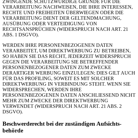
ZWINGENDE SCHUTZWÜRDIGE GRÜNDE FÜR DIE
VERARBEITUNG NACHWEISEN, DIE IHRE INTERESSEN,
RECHTE UND FREIHEITEN ÜBERWIEGEN ODER DIE
VERARBEITUNG DIENT DER GELTENDMACHUNG,
AUSÜBUNG ODER VERTEIDIGUNG VON
RECHTSANSPRÜCHEN (WIDERSPRUCH NACH ART. 21
ABS. 1 DSGVO).
WERDEN IHRE PERSONENBEZOGENEN DATEN
VERARBEITET, UM DIREKTWERBUNG ZU BETREIBEN,
SO HABEN SIE DAS RECHT, JEDERZEIT WIDERSPRUCH
GEGEN DIE VERARBEITUNG SIE BETREFFENDER
PERSONENBEZOGENER DATEN ZUM ZWECKE
DERARTIGER WERBUNG EINZULEGEN; DIES GILT AUCH
FÜR DAS PROFILING, SOWEIT ES MIT SOLCHER
DIREKTWERBUNG IN VERBINDUNG STEHT. WENN SIE
WIDERSPRECHEN, WERDEN IHRE
PERSONENBEZOGENEN DATEN ANSCHLIESSEND NICHT
MEHR ZUM ZWECKE DER DIREKTWERBUNG
VERWENDET (WIDERSPRUCH NACH ART. 21 ABS. 2
DSGVO).
Beschwerde­recht bei der zuständigen Aufsichts­
behörde