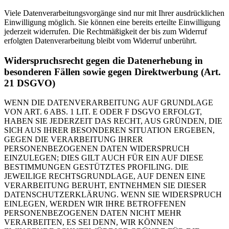
Viele Datenverarbeitungsvorgänge sind nur mit Ihrer ausdrücklichen
Einwilligung möglich. Sie können eine bereits erteilte Einwilligung
jederzeit widerrufen. Die Rechtmäßigkeit der bis zum Widerruf
erfolgten Datenverarbeitung bleibt vom Widerruf unberührt.
Widerspruchsrecht gegen die Datenerhebung in
besonderen Fällen sowie gegen Direktwerbung (Art.
21 DSGVO)
WENN DIE DATENVERARBEITUNG AUF GRUNDLAGE
VON ART. 6 ABS. 1 LIT. E ODER F DSGVO ERFOLGT,
HABEN SIE JEDERZEIT DAS RECHT, AUS GRÜNDEN, DIE
SICH AUS IHRER BESONDEREN SITUATION ERGEBEN,
GEGEN DIE VERARBEITUNG IHRER
PERSONENBEZOGENEN DATEN WIDERSPRUCH
EINZULEGEN; DIES GILT AUCH FÜR EIN AUF DIESE
BESTIMMUNGEN GESTÜTZTES PROFILING. DIE
JEWEILIGE RECHTSGRUNDLAGE, AUF DENEN EINE
VERARBEITUNG BERUHT, ENTNEHMEN SIE DIESER
DATENSCHUTZERKLÄRUNG. WENN SIE WIDERSPRUCH
EINLEGEN, WERDEN WIR IHRE BETROFFENEN
PERSONENBEZOGENEN DATEN NICHT MEHR
VERARBEITEN, ES SEI DENN, WIR KÖNNEN