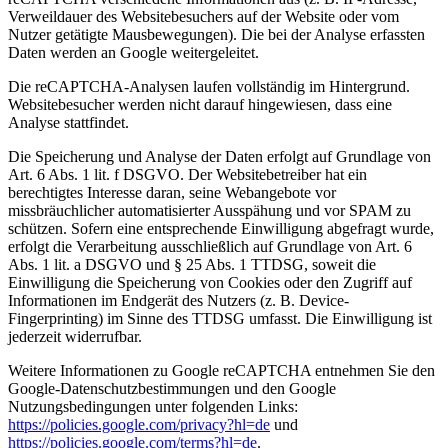
Verweildauer des Websitebesuchers auf der Website oder vom
Nutzer getätigte Mausbewegungen). Die bei der Analyse erfassten
Daten werden an Google weitergeleitet.
Die reCAPTCHA-Analysen laufen vollständig im Hintergrund.
Websitebesucher werden nicht darauf hingewiesen, dass eine
Analyse stattfindet.
Die Speicherung und Analyse der Daten erfolgt auf Grundlage von
Art. 6 Abs. 1 lit. f DSGVO. Der Websitebetreiber hat ein
berechtigtes Interesse daran, seine Webangebote vor
missbräuchlicher automatisierter Ausspähung und vor SPAM zu
schützen. Sofern eine entsprechende Einwilligung abgefragt wurde,
erfolgt die Verarbeitung ausschließlich auf Grundlage von Art. 6
Abs. 1 lit. a DSGVO und § 25 Abs. 1 TTDSG, soweit die
Einwilligung die Speicherung von Cookies oder den Zugriff auf
Informationen im Endgerät des Nutzers (z. B. Device-
Fingerprinting) im Sinne des TTDSG umfasst. Die Einwilligung ist
jederzeit widerrufbar.
Weitere Informationen zu Google reCAPTCHA entnehmen Sie den
Google-Datenschutzbestimmungen und den Google
Nutzungsbedingungen unter folgenden Links:
https://policies.google.com/privacy?hl=de
und
https://policies.google.com/terms?hl=de
.