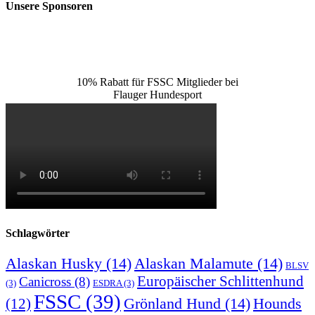
Unsere Sponsoren
10% Rabatt für FSSC Mitglieder bei
Flauger Hundesport
Schlagwörter
Alaskan Husky
(14)
Alaskan Malamute
(14)
BLSV
Europäischer Schlittenhund
Canicross
(8)
(3)
ESDRA
(3)
FSSC
(39)
Grönland Hund
(14)
(12)
Hounds