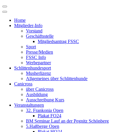
Skip
to
content
Home
Mitglieder-Info
Vorstand
Geschäftsstelle
Mitgliedsantrag FSSC
Sport
Presse/Medien
FSSC Info
Werbepartner
Schlittenhundesport
Musherlizenz
Allgemeines über Schlittenhunde
Canicross
über Canicross
Ausbildung
Ausschreibung Kurs
Veranstaltungen
32. Frankonia Open
Plakat FO24
BM Seminar Lauf an der Pegnitz Schönberg
5.Haßberge Open
Plakat HO24