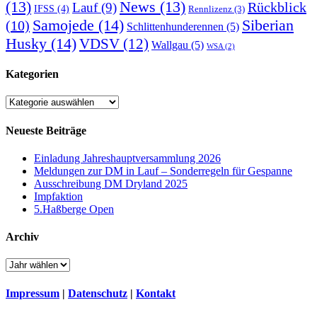
(13)
News
(13)
Rückblick
Lauf
(9)
IFSS
(4)
Rennlizenz
(3)
Samojede
(14)
Siberian
(10)
Schlittenhunderennen
(5)
Husky
(14)
VDSV
(12)
Wallgau
(5)
WSA
(2)
Kategorien
Kategorien
Neueste Beiträge
Einladung Jahreshauptversammlung 2026
Meldungen zur DM in Lauf – Sonderregeln für Gespanne
Ausschreibung DM Dryland 2025
Impfaktion
5.Haßberge Open
Archiv
Impressum
|
Datenschutz
|
Kontakt