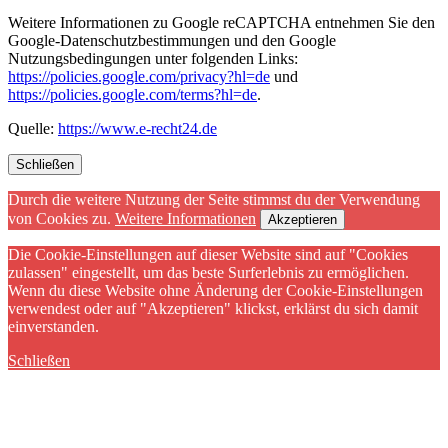
Weitere Informationen zu Google reCAPTCHA entnehmen Sie den
Google-Datenschutzbestimmungen und den Google
Nutzungsbedingungen unter folgenden Links:
https://policies.google.com/privacy?hl=de
und
https://policies.google.com/terms?hl=de
.
Quelle:
https://www.e-recht24.de
Schließen
Durch die weitere Nutzung der Seite stimmst du der Verwendung
von Cookies zu.
Weitere Informationen
Akzeptieren
Die Cookie-Einstellungen auf dieser Website sind auf "Cookies
zulassen" eingestellt, um das beste Surferlebnis zu ermöglichen.
Wenn du diese Website ohne Änderung der Cookie-Einstellungen
verwendest oder auf "Akzeptieren" klickst, erklärst du sich damit
einverstanden.
Schließen