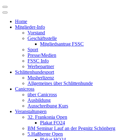
Skip
to
content
Home
Mitglieder-Info
Vorstand
Geschäftsstelle
Mitgliedsantrag FSSC
Sport
Presse/Medien
FSSC Info
Werbepartner
Schlittenhundesport
Musherlizenz
Allgemeines über Schlittenhunde
Canicross
über Canicross
Ausbildung
Ausschreibung Kurs
Veranstaltungen
32. Frankonia Open
Plakat FO24
BM Seminar Lauf an der Pegnitz Schönberg
5.Haßberge Open
Plakat HO24