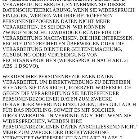
VERARBEITUNG BERUHT, ENTNEHMEN SIE DIESER
DATENSCHUTZERKLÄRUNG. WENN SIE WIDERSPRUCH
EINLEGEN, WERDEN WIR IHRE BETROFFENEN
PERSONENBEZOGENEN DATEN NICHT MEHR
VERARBEITEN, ES SEI DENN, WIR KÖNNEN
ZWINGENDE SCHUTZWÜRDIGE GRÜNDE FÜR DIE
VERARBEITUNG NACHWEISEN, DIE IHRE INTERESSEN,
RECHTE UND FREIHEITEN ÜBERWIEGEN ODER DIE
VERARBEITUNG DIENT DER GELTENDMACHUNG,
AUSÜBUNG ODER VERTEIDIGUNG VON
RECHTSANSPRÜCHEN (WIDERSPRUCH NACH ART. 21
ABS. 1 DSGVO).
WERDEN IHRE PERSONENBEZOGENEN DATEN
VERARBEITET, UM DIREKTWERBUNG ZU BETREIBEN,
SO HABEN SIE DAS RECHT, JEDERZEIT WIDERSPRUCH
GEGEN DIE VERARBEITUNG SIE BETREFFENDER
PERSONENBEZOGENER DATEN ZUM ZWECKE
DERARTIGER WERBUNG EINZULEGEN; DIES GILT AUCH
FÜR DAS PROFILING, SOWEIT ES MIT SOLCHER
DIREKTWERBUNG IN VERBINDUNG STEHT. WENN SIE
WIDERSPRECHEN, WERDEN IHRE
PERSONENBEZOGENEN DATEN ANSCHLIESSEND NICHT
MEHR ZUM ZWECKE DER DIREKTWERBUNG
VERWENDET (WIDERSPRUCH NACH ART. 21 ABS. 2