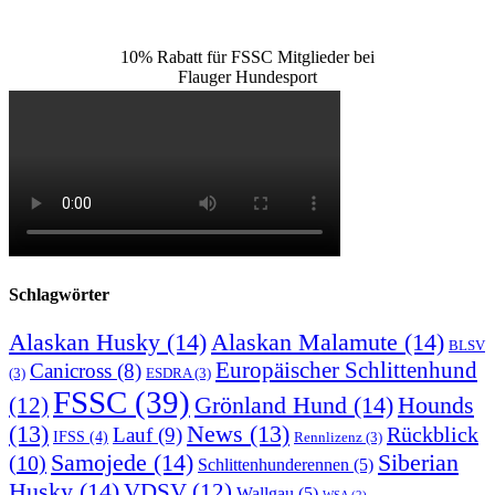
10% Rabatt für FSSC Mitglieder bei
Flauger Hundesport
Schlagwörter
Alaskan Husky
(14)
Alaskan Malamute
(14)
BLSV
Europäischer Schlittenhund
Canicross
(8)
(3)
ESDRA
(3)
FSSC
(39)
Grönland Hund
(14)
(12)
Hounds
(13)
News
(13)
Rückblick
Lauf
(9)
IFSS
(4)
Rennlizenz
(3)
Samojede
(14)
Siberian
(10)
Schlittenhunderennen
(5)
Husky
(14)
VDSV
(12)
Wallgau
(5)