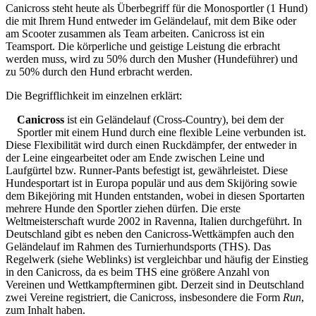
Canicross steht heute als Überbegriff für die Monosportler (1 Hund)
die mit Ihrem Hund entweder im Geländelauf, mit dem Bike oder
am Scooter zusammen als Team arbeiten. Canicross ist ein
Teamsport. Die körperliche und geistige Leistung die erbracht
werden muss, wird zu 50% durch den Musher (Hundeführer) und
zu 50% durch den Hund erbracht werden.
Die Begrifflichkeit im einzelnen erklärt:
Canicross
ist ein Geländelauf (Cross-Country), bei dem der
Sportler mit einem Hund durch eine flexible Leine verbunden ist.
Diese Flexibilität wird durch einen Ruckdämpfer, der entweder in
der Leine eingearbeitet oder am Ende zwischen Leine und
Laufgürtel bzw. Runner-Pants befestigt ist, gewährleistet. Diese
Hundesportart ist in Europa populär und aus dem Skijöring sowie
dem Bikejöring mit Hunden entstanden, wobei in diesen Sportarten
mehrere Hunde den Sportler ziehen dürfen. Die erste
Weltmeisterschaft wurde 2002 in Ravenna, Italien durchgeführt. In
Deutschland gibt es neben den Canicross-Wettkämpfen auch den
Geländelauf im Rahmen des Turnierhundsports (THS). Das
Regelwerk (siehe Weblinks) ist vergleichbar und häufig der Einstieg
in den Canicross, da es beim THS eine größere Anzahl von
Vereinen und Wettkampfterminen gibt. Derzeit sind in Deutschland
zwei Vereine registriert, die Canicross, insbesondere die Form
Run
,
zum Inhalt haben.