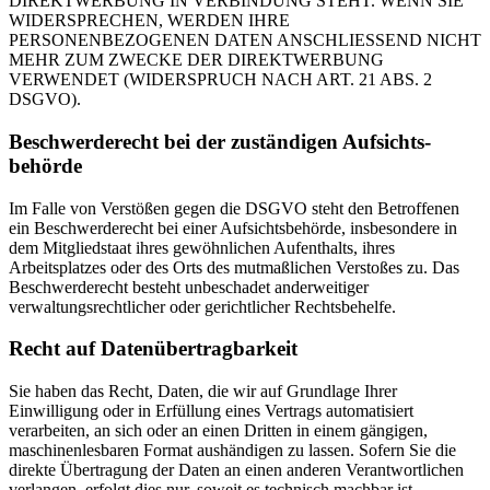
DIREKTWERBUNG IN VERBINDUNG STEHT. WENN SIE
WIDERSPRECHEN, WERDEN IHRE
PERSONENBEZOGENEN DATEN ANSCHLIESSEND NICHT
MEHR ZUM ZWECKE DER DIREKTWERBUNG
VERWENDET (WIDERSPRUCH NACH ART. 21 ABS. 2
DSGVO).
Beschwerde­recht bei der zuständigen Aufsichts­
behörde
Im Falle von Verstößen gegen die DSGVO steht den Betroffenen
ein Beschwerderecht bei einer Aufsichtsbehörde, insbesondere in
dem Mitgliedstaat ihres gewöhnlichen Aufenthalts, ihres
Arbeitsplatzes oder des Orts des mutmaßlichen Verstoßes zu. Das
Beschwerderecht besteht unbeschadet anderweitiger
verwaltungsrechtlicher oder gerichtlicher Rechtsbehelfe.
Recht auf Daten­übertrag­barkeit
Sie haben das Recht, Daten, die wir auf Grundlage Ihrer
Einwilligung oder in Erfüllung eines Vertrags automatisiert
verarbeiten, an sich oder an einen Dritten in einem gängigen,
maschinenlesbaren Format aushändigen zu lassen. Sofern Sie die
direkte Übertragung der Daten an einen anderen Verantwortlichen
verlangen, erfolgt dies nur, soweit es technisch machbar ist.