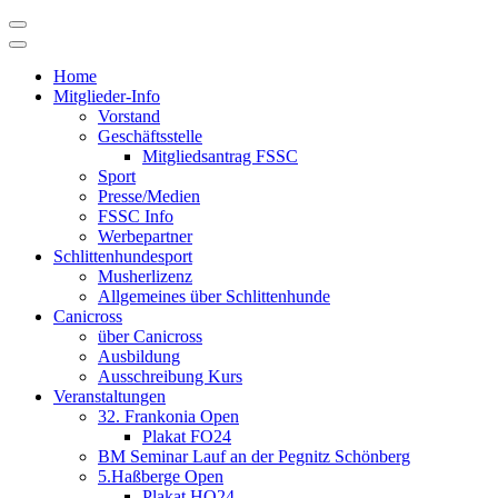
Skip
to
content
Home
Mitglieder-Info
Vorstand
Geschäftsstelle
Mitgliedsantrag FSSC
Sport
Presse/Medien
FSSC Info
Werbepartner
Schlittenhundesport
Musherlizenz
Allgemeines über Schlittenhunde
Canicross
über Canicross
Ausbildung
Ausschreibung Kurs
Veranstaltungen
32. Frankonia Open
Plakat FO24
BM Seminar Lauf an der Pegnitz Schönberg
5.Haßberge Open
Plakat HO24