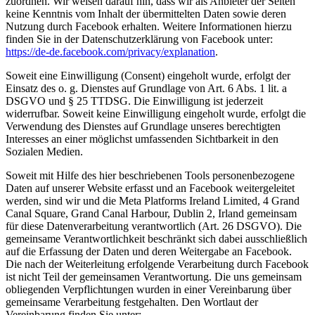
zuordnen. Wir weisen darauf hin, dass wir als Anbieter der Seiten
keine Kenntnis vom Inhalt der übermittelten Daten sowie deren
Nutzung durch Facebook erhalten. Weitere Informationen hierzu
finden Sie in der Datenschutzerklärung von Facebook unter:
https://de-de.facebook.com/privacy/explanation
.
Soweit eine Einwilligung (Consent) eingeholt wurde, erfolgt der
Einsatz des o. g. Dienstes auf Grundlage von Art. 6 Abs. 1 lit. a
DSGVO und § 25 TTDSG. Die Einwilligung ist jederzeit
widerrufbar. Soweit keine Einwilligung eingeholt wurde, erfolgt die
Verwendung des Dienstes auf Grundlage unseres berechtigten
Interesses an einer möglichst umfassenden Sichtbarkeit in den
Sozialen Medien.
Soweit mit Hilfe des hier beschriebenen Tools personenbezogene
Daten auf unserer Website erfasst und an Facebook weitergeleitet
werden, sind wir und die Meta Platforms Ireland Limited, 4 Grand
Canal Square, Grand Canal Harbour, Dublin 2, Irland gemeinsam
für diese Datenverarbeitung verantwortlich (Art. 26 DSGVO). Die
gemeinsame Verantwortlichkeit beschränkt sich dabei ausschließlich
auf die Erfassung der Daten und deren Weitergabe an Facebook.
Die nach der Weiterleitung erfolgende Verarbeitung durch Facebook
ist nicht Teil der gemeinsamen Verantwortung. Die uns gemeinsam
obliegenden Verpflichtungen wurden in einer Vereinbarung über
gemeinsame Verarbeitung festgehalten. Den Wortlaut der
Vereinbarung finden Sie unter: