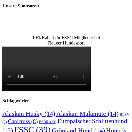
Unsere Sponsoren
10% Rabatt für FSSC Mitglieder bei
Flauger Hundesport
Schlagwörter
Alaskan Husky
(14)
Alaskan Malamute
(14)
BLSV
Europäischer Schlittenhund
Canicross
(8)
(3)
ESDRA
(3)
FSSC
(39)
Grönland Hund
(14)
(12)
Hounds