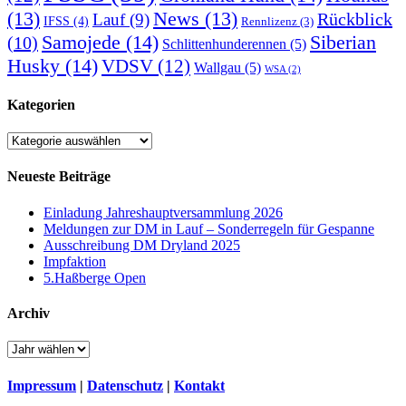
(13)
News
(13)
Rückblick
Lauf
(9)
IFSS
(4)
Rennlizenz
(3)
Samojede
(14)
Siberian
(10)
Schlittenhunderennen
(5)
Husky
(14)
VDSV
(12)
Wallgau
(5)
WSA
(2)
Kategorien
Kategorien
Neueste Beiträge
Einladung Jahreshauptversammlung 2026
Meldungen zur DM in Lauf – Sonderregeln für Gespanne
Ausschreibung DM Dryland 2025
Impfaktion
5.Haßberge Open
Archiv
Impressum
|
Datenschutz
|
Kontakt