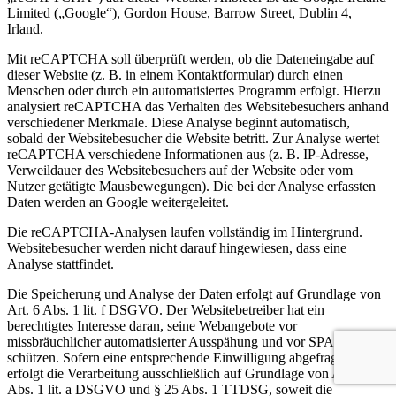
Limited („Google“), Gordon House, Barrow Street, Dublin 4,
Irland.
Mit reCAPTCHA soll überprüft werden, ob die Dateneingabe auf
dieser Website (z. B. in einem Kontaktformular) durch einen
Menschen oder durch ein automatisiertes Programm erfolgt. Hierzu
analysiert reCAPTCHA das Verhalten des Websitebesuchers anhand
verschiedener Merkmale. Diese Analyse beginnt automatisch,
sobald der Websitebesucher die Website betritt. Zur Analyse wertet
reCAPTCHA verschiedene Informationen aus (z. B. IP-Adresse,
Verweildauer des Websitebesuchers auf der Website oder vom
Nutzer getätigte Mausbewegungen). Die bei der Analyse erfassten
Daten werden an Google weitergeleitet.
Die reCAPTCHA-Analysen laufen vollständig im Hintergrund.
Websitebesucher werden nicht darauf hingewiesen, dass eine
Analyse stattfindet.
Die Speicherung und Analyse der Daten erfolgt auf Grundlage von
Art. 6 Abs. 1 lit. f DSGVO. Der Websitebetreiber hat ein
berechtigtes Interesse daran, seine Webangebote vor
missbräuchlicher automatisierter Ausspähung und vor SPAM zu
schützen. Sofern eine entsprechende Einwilligung abgefragt wurde,
erfolgt die Verarbeitung ausschließlich auf Grundlage von Art. 6
Abs. 1 lit. a DSGVO und § 25 Abs. 1 TTDSG, soweit die