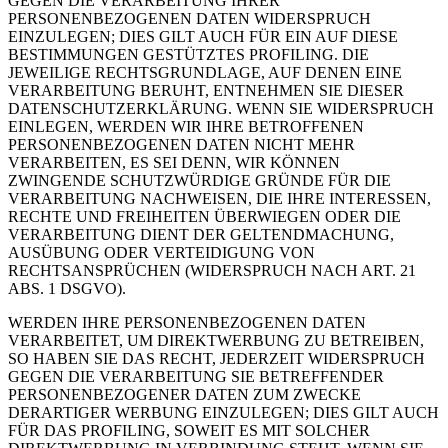
GEGEN DIE VERARBEITUNG IHRER
PERSONENBEZOGENEN DATEN WIDERSPRUCH
EINZULEGEN; DIES GILT AUCH FÜR EIN AUF DIESE
BESTIMMUNGEN GESTÜTZTES PROFILING. DIE
JEWEILIGE RECHTSGRUNDLAGE, AUF DENEN EINE
VERARBEITUNG BERUHT, ENTNEHMEN SIE DIESER
DATENSCHUTZERKLÄRUNG. WENN SIE WIDERSPRUCH
EINLEGEN, WERDEN WIR IHRE BETROFFENEN
PERSONENBEZOGENEN DATEN NICHT MEHR
VERARBEITEN, ES SEI DENN, WIR KÖNNEN
ZWINGENDE SCHUTZWÜRDIGE GRÜNDE FÜR DIE
VERARBEITUNG NACHWEISEN, DIE IHRE INTERESSEN,
RECHTE UND FREIHEITEN ÜBERWIEGEN ODER DIE
VERARBEITUNG DIENT DER GELTENDMACHUNG,
AUSÜBUNG ODER VERTEIDIGUNG VON
RECHTSANSPRÜCHEN (WIDERSPRUCH NACH ART. 21
ABS. 1 DSGVO).
WERDEN IHRE PERSONENBEZOGENEN DATEN
VERARBEITET, UM DIREKTWERBUNG ZU BETREIBEN,
SO HABEN SIE DAS RECHT, JEDERZEIT WIDERSPRUCH
GEGEN DIE VERARBEITUNG SIE BETREFFENDER
PERSONENBEZOGENER DATEN ZUM ZWECKE
DERARTIGER WERBUNG EINZULEGEN; DIES GILT AUCH
FÜR DAS PROFILING, SOWEIT ES MIT SOLCHER