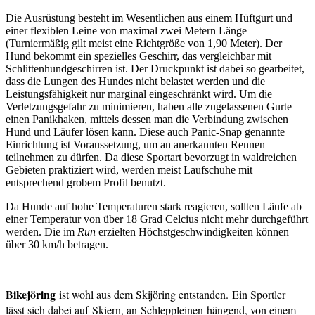
Die Ausrüstung besteht im Wesentlichen aus einem Hüftgurt und
einer flexiblen Leine von maximal zwei Metern Länge
(Turniermäßig gilt meist eine Richtgröße von 1,90 Meter). Der
Hund bekommt ein spezielles Geschirr, das vergleichbar mit
Schlittenhundgeschirren ist. Der Druckpunkt ist dabei so gearbeitet,
dass die Lungen des Hundes nicht belastet werden und die
Leistungsfähigkeit nur marginal eingeschränkt wird. Um die
Verletzungsgefahr zu minimieren, haben alle zugelassenen Gurte
einen Panikhaken, mittels dessen man die Verbindung zwischen
Hund und Läufer lösen kann. Diese auch Panic-Snap genannte
Einrichtung ist Voraussetzung, um an anerkannten Rennen
teilnehmen zu dürfen. Da diese Sportart bevorzugt in waldreichen
Gebieten praktiziert wird, werden meist Laufschuhe mit
entsprechend grobem Profil benutzt.
Da Hunde auf hohe Temperaturen stark reagieren, sollten Läufe ab
einer Temperatur von über 18 Grad Celcius nicht mehr durchgeführt
werden. Die im
Run
erzielten Höchstgeschwindigkeiten können
über 30 km/h betragen.
Bikejöring
ist wohl aus dem Skijöring entstanden. Ein Sportler
lässt sich dabei auf Skiern, an Schleppleinen hängend, von einem