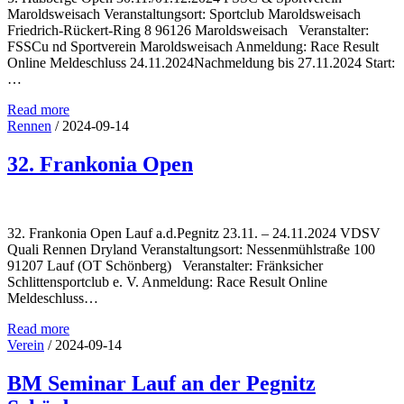
Maroldsweisach Veranstaltungsort: Sportclub Maroldsweisach
Meldungen zur DM in Lauf – Sonderregeln für
Friedrich­-Rückert-Ring 8 96126 Maroldsweisach Veranstalter:
Gespanne
FSSCu nd Sportverein Maroldsweisach Anmeldung: Race Result
Online Meldeschluss 24.11.2024Nachmeldung bis 27.11.2024 Start:
2025-10-13
…
Hallo, am 15.10.2025 wird die Anmeldung zur DM dryland in Lauf
Read more
freigeschaltet. Die Teilnehmer melden selbst – individuell – und
Rennen
/
2024-09-14
werden nicht vom Verein gemeldet (wie schon im vergangenen
Jahr).…
32. Frankonia Open
Continue Reading
32. Frankonia Open Lauf a.d.Pegnitz 23.11. – 24.11.2024 VDSV
Quali Rennen Dryland Veranstaltungsort: Nessenmühlstraße 100
91207 Lauf (OT Schönberg) Veranstalter: Fränksicher
Schlittensportclub e. V. Anmeldung: Race Result Online
Meldeschluss…
Read more
Verein
/
2024-09-14
BM Seminar Lauf an der Pegnitz