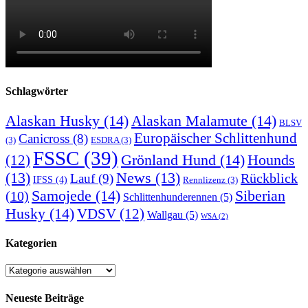
Schlagwörter
Alaskan Husky
(14)
Alaskan Malamute
(14)
BLSV
Europäischer Schlittenhund
Canicross
(8)
(3)
ESDRA
(3)
FSSC
(39)
Grönland Hund
(14)
(12)
Hounds
(13)
News
(13)
Rückblick
Lauf
(9)
IFSS
(4)
Rennlizenz
(3)
Samojede
(14)
Siberian
(10)
Schlittenhunderennen
(5)
Husky
(14)
VDSV
(12)
Wallgau
(5)
WSA
(2)
Kategorien
Kategorien
Neueste Beiträge