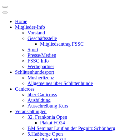
Skip
to
content
Home
Mitglieder-Info
Vorstand
Geschäftsstelle
Mitgliedsantrag FSSC
Sport
Presse/Medien
FSSC Info
Werbepartner
Schlittenhundesport
Musherlizenz
Allgemeines über Schlittenhunde
Canicross
über Canicross
Ausbildung
Ausschreibung Kurs
Veranstaltungen
32. Frankonia Open
Plakat FO24
BM Seminar Lauf an der Pegnitz Schönberg
5.Haßberge Open
Plakat HO24