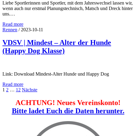
Liebe Sportlerinnen und Sportler, mit dem Jahreswechsel lassen wir,
wenn auch nur erstmal Planungstechnisch, Matsch und Dreck hinter
uns.…
Read more
Rennen
/
2023-10-11
VDSV | Mindest – Alter der Hunde
Rennen
(Happy Dog Klasse)
Ausschreibung DM Dryland 2025
2025-09-04
Link: Download Mindest-Alter Hunde und Happy Dog
Ausschreibung DM Dryland Lauf 2025 Merkblatt DM Dryland
2025 incl. Altersklassen DM
Read more
Seitennummerierung
1
2
…
12
Nächste
Continue Reading
der
ACHTUNG! Neues Vereinskonto!
Beiträge
Bitte ladet Euch die Daten herunter.