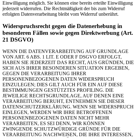
Einwilligung möglich. Sie können eine bereits erteilte Einwilligung
jederzeit widerrufen. Die Rechtmäßigkeit der bis zum Widerruf
erfolgten Datenverarbeitung bleibt vom Widerruf unberührt.
Widerspruchsrecht gegen die Datenerhebung in
besonderen Fällen sowie gegen Direktwerbung (Art.
21 DSGVO)
WENN DIE DATENVERARBEITUNG AUF GRUNDLAGE
VON ART. 6 ABS. 1 LIT. E ODER F DSGVO ERFOLGT,
HABEN SIE JEDERZEIT DAS RECHT, AUS GRÜNDEN, DIE
SICH AUS IHRER BESONDEREN SITUATION ERGEBEN,
GEGEN DIE VERARBEITUNG IHRER
PERSONENBEZOGENEN DATEN WIDERSPRUCH
EINZULEGEN; DIES GILT AUCH FÜR EIN AUF DIESE
BESTIMMUNGEN GESTÜTZTES PROFILING. DIE
JEWEILIGE RECHTSGRUNDLAGE, AUF DENEN EINE
VERARBEITUNG BERUHT, ENTNEHMEN SIE DIESER
DATENSCHUTZERKLÄRUNG. WENN SIE WIDERSPRUCH
EINLEGEN, WERDEN WIR IHRE BETROFFENEN
PERSONENBEZOGENEN DATEN NICHT MEHR
VERARBEITEN, ES SEI DENN, WIR KÖNNEN
ZWINGENDE SCHUTZWÜRDIGE GRÜNDE FÜR DIE
VERARBEITUNG NACHWEISEN, DIE IHRE INTERESSEN,