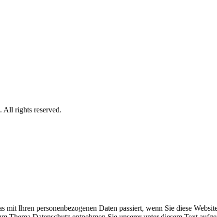
. All rights reserved.
s mit Ihren personenbezogenen Daten passiert, wenn Sie diese Websit
 zum Thema Datenschutz entnehmen Sie unserer unter diesem Text aufge