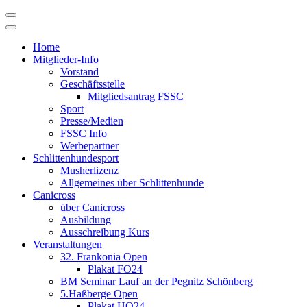
Skip
to
content
Home
Mitglieder-Info
Vorstand
Geschäftsstelle
Mitgliedsantrag FSSC
Sport
Presse/Medien
FSSC Info
Werbepartner
Schlittenhundesport
Musherlizenz
Allgemeines über Schlittenhunde
Canicross
über Canicross
Ausbildung
Ausschreibung Kurs
Veranstaltungen
32. Frankonia Open
Plakat FO24
BM Seminar Lauf an der Pegnitz Schönberg
5.Haßberge Open
Plakat HO24