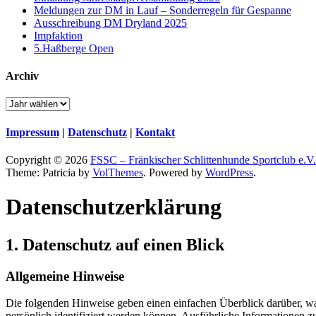
Meldungen zur DM in Lauf – Sonderregeln für Gespanne
Ausschreibung DM Dryland 2025
Impfaktion
5.Haßberge Open
Archiv
Impressum
|
Datenschutz
|
Kontakt
Copyright © 2026
FSSC – Fränkischer Schlittenhunde Sportclub e.V.
Theme: Patricia by
VolThemes
. Powered by
WordPress
.
Datenschutz­erklärung
1. Datenschutz auf einen Blick
Allgemeine Hinweise
Die folgenden Hinweise geben einen einfachen Überblick darüber, wa
persönlich identifiziert werden können. Ausführliche Informationen