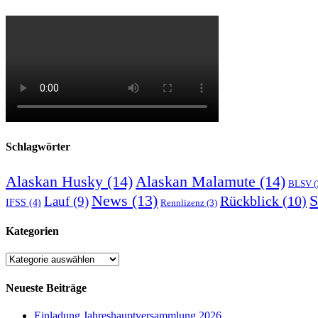
Schlagwörter
Alaskan Husky
(14)
Alaskan Malamute
(14)
BLSV
(
S
News
(13)
Rückblick
(10)
Lauf
(9)
IFSS
(4)
Rennlizenz
(3)
Kategorien
Kategorien
Neueste Beiträge
Einladung Jahreshauptversammlung 2026