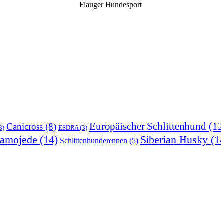
Flauger Hundesport
Europäischer Schlittenhund
(1
Canicross
(8)
3)
ESDRA
(3)
amojede
(14)
Siberian Husky
(1
Schlittenhunderennen
(5)