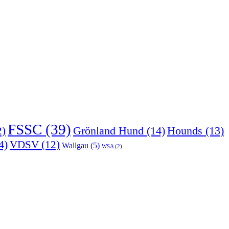
FSSC
(39)
Grönland Hund
(14)
2)
Hounds
(13)
4)
VDSV
(12)
Wallgau
(5)
WSA
(2)