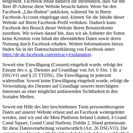
hergestellt. Facebook erhält dadurch die Information, dass Sie mit
Ihrer IP-Adresse diese Website besucht haben. Wenn Sie den
Facebook „Like-Button“ anklicken, während Sie in Ihrem
Facebook-Account eingeloggt sind, können Sie die Inhalte dieser
Website auf Ihrem Facebook-Profil verlinken. Dadurch kann
Facebook den Besuch dieser Website Ihrem Benutzerkonto
zuordnen. Wir weisen darauf hin, dass wir als Anbieter der Seiten
keine Kenntnis vom Inhalt der übermittelten Daten sowie deren
Nutzung durch Facebook erhalten. Weitere Informationen hierzu
finden Sie in der Datenschutzerklärung von Facebook unter:
https://de-de.facebook.com/privacy/explanation
.
Soweit eine Einwilligung (Consent) eingeholt wurde, erfolgt der
Einsatz des o. g. Dienstes auf Grundlage von Art. 6 Abs. 1 lit. a
DSGVO und § 25 TTDSG. Die Einwilligung ist jederzeit
widerrufbar. Soweit keine Einwilligung eingeholt wurde, erfolgt die
Verwendung des Dienstes auf Grundlage unseres berechtigten
Interesses an einer möglichst umfassenden Sichtbarkeit in den
Sozialen Medien.
Soweit mit Hilfe des hier beschriebenen Tools personenbezogene
Daten auf unserer Website erfasst und an Facebook weitergeleitet
werden, sind wir und die Meta Platforms Ireland Limited, 4 Grand
Canal Square, Grand Canal Harbour, Dublin 2, Irland gemeinsam
für diese Datenverarbeitung verantwortlich (Art. 26 DSGVO). Die