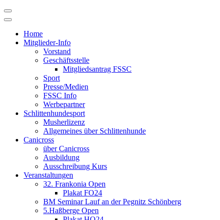
Skip
to
content
Home
Mitglieder-Info
Vorstand
Geschäftsstelle
Mitgliedsantrag FSSC
Sport
Presse/Medien
FSSC Info
Werbepartner
Schlittenhundesport
Musherlizenz
Allgemeines über Schlittenhunde
Canicross
über Canicross
Ausbildung
Ausschreibung Kurs
Veranstaltungen
32. Frankonia Open
Plakat FO24
BM Seminar Lauf an der Pegnitz Schönberg
5.Haßberge Open
Plakat HO24