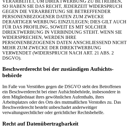
VERARBEITET, UM DIREKTWERBUNG ZU BETREIBEN,
SO HABEN SIE DAS RECHT, JEDERZEIT WIDERSPRUCH
GEGEN DIE VERARBEITUNG SIE BETREFFENDER
PERSONENBEZOGENER DATEN ZUM ZWECKE
DERARTIGER WERBUNG EINZULEGEN; DIES GILT AUCH
FÜR DAS PROFILING, SOWEIT ES MIT SOLCHER
DIREKTWERBUNG IN VERBINDUNG STEHT. WENN SIE
WIDERSPRECHEN, WERDEN IHRE
PERSONENBEZOGENEN DATEN ANSCHLIESSEND NICHT
MEHR ZUM ZWECKE DER DIREKTWERBUNG
VERWENDET (WIDERSPRUCH NACH ART. 21 ABS. 2
DSGVO).
Beschwerde­recht bei der zuständigen Aufsichts­
behörde
Im Falle von Verstößen gegen die DSGVO steht den Betroffenen
ein Beschwerderecht bei einer Aufsichtsbehörde, insbesondere in
dem Mitgliedstaat ihres gewöhnlichen Aufenthalts, ihres
Arbeitsplatzes oder des Orts des mutmaßlichen Verstoßes zu. Das
Beschwerderecht besteht unbeschadet anderweitiger
verwaltungsrechtlicher oder gerichtlicher Rechtsbehelfe.
Recht auf Daten­übertrag­barkeit