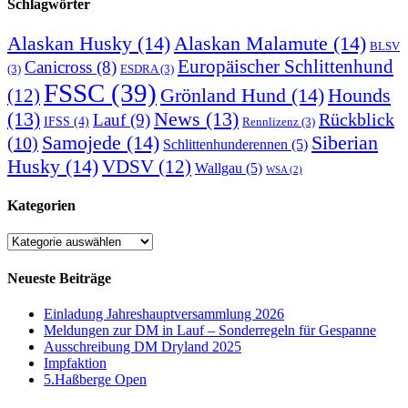
Schlagwörter
Alaskan Husky
(14)
Alaskan Malamute
(14)
BLSV
Europäischer Schlittenhund
Canicross
(8)
(3)
ESDRA
(3)
FSSC
(39)
Grönland Hund
(14)
(12)
Hounds
(13)
News
(13)
Rückblick
Lauf
(9)
IFSS
(4)
Rennlizenz
(3)
Samojede
(14)
Siberian
(10)
Schlittenhunderennen
(5)
Husky
(14)
VDSV
(12)
Wallgau
(5)
WSA
(2)
Kategorien
Kategorien
Neueste Beiträge
Einladung Jahreshauptversammlung 2026
Meldungen zur DM in Lauf – Sonderregeln für Gespanne
Ausschreibung DM Dryland 2025
Impfaktion
5.Haßberge Open