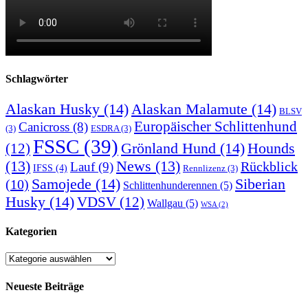
Schlagwörter
Alaskan Husky
(14)
Alaskan Malamute
(14)
BLSV
Europäischer Schlittenhund
Canicross
(8)
(3)
ESDRA
(3)
FSSC
(39)
Grönland Hund
(14)
(12)
Hounds
(13)
News
(13)
Rückblick
Lauf
(9)
IFSS
(4)
Rennlizenz
(3)
Samojede
(14)
Siberian
(10)
Schlittenhunderennen
(5)
Husky
(14)
VDSV
(12)
Wallgau
(5)
WSA
(2)
Kategorien
Kategorien
Neueste Beiträge