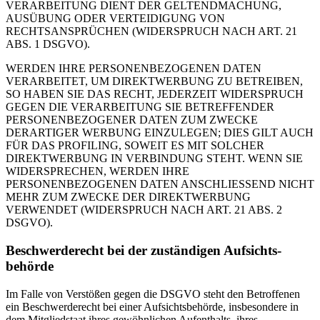
VERARBEITUNG DIENT DER GELTENDMACHUNG,
AUSÜBUNG ODER VERTEIDIGUNG VON
RECHTSANSPRÜCHEN (WIDERSPRUCH NACH ART. 21
ABS. 1 DSGVO).
WERDEN IHRE PERSONENBEZOGENEN DATEN
VERARBEITET, UM DIREKTWERBUNG ZU BETREIBEN,
SO HABEN SIE DAS RECHT, JEDERZEIT WIDERSPRUCH
GEGEN DIE VERARBEITUNG SIE BETREFFENDER
PERSONENBEZOGENER DATEN ZUM ZWECKE
DERARTIGER WERBUNG EINZULEGEN; DIES GILT AUCH
FÜR DAS PROFILING, SOWEIT ES MIT SOLCHER
DIREKTWERBUNG IN VERBINDUNG STEHT. WENN SIE
WIDERSPRECHEN, WERDEN IHRE
PERSONENBEZOGENEN DATEN ANSCHLIESSEND NICHT
MEHR ZUM ZWECKE DER DIREKTWERBUNG
VERWENDET (WIDERSPRUCH NACH ART. 21 ABS. 2
DSGVO).
Beschwerde­recht bei der zuständigen Aufsichts­
behörde
Im Falle von Verstößen gegen die DSGVO steht den Betroffenen
ein Beschwerderecht bei einer Aufsichtsbehörde, insbesondere in
dem Mitgliedstaat ihres gewöhnlichen Aufenthalts, ihres