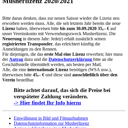
Musherlizenz 2020/2021
Bitte daran denken, dass zur neuen Saison wieder die Lizenz neu
erworben werden muss. Alle, die seit letztem Jahr bereits die neue
Lizenz
haben, überweisen bitte
bis zum 30.09.2020
35,– €
auf
unser Vereinskonto mit Verwendungszweck Musherlizenz. Die
Neuerung
in diesem Jahr: Jede(r) erhält zusätzlich seinen
registrierten Transponder
, das erleichtert künftig die
Anmeldungen zu den Rennen.
Für diejenigen, die das
erste Mal eine Lizenz
erwerben; hier muss
der
Antrag
dazu und die
Datenschutzerklärung
bitte an die
Geschäftsstelle übermittelt werden, am besten per Mail.
Alle, die eine
internationale Lizenz
benötigen (WSA usw.),
überweisen bitte
45,– €
und diese sind
ausschließlich über den
Verein
bestellbar.
Bitte achtet darauf, das sich die Preise bei
verspäteter Zahlung verändern.
-> Hier findet Ihr Info hierzu
Einwilligung in Bild und Filmaufnahmen
Datenschutzinformation zur Musherlizenz