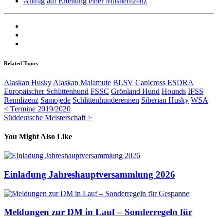
Antrag auf Erteilung einer Musherlizenz
Related Topics
Alaskan Husky
Alaskan Malamute
BLSV
Canicross
ESDRA
Europäischer Schlittenhund
FSSC
Grönland Hund
Hounds
IFSS
Rennlizenz
Samojede
Schlittenhunderennen
Siberian Husky
WSA
Beitragsnavigation
< Termine 2019/2020
Süddeutsche Meisterschaft >
You Might Also Like
Einladung Jahreshauptversammlung 2026
Meldungen zur DM in Lauf – Sonderregeln für