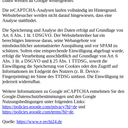
Daten werden an Google weitergeleitet.
Die reCAPTCHA-Analysen laufen vollständig im Hintergrund.
Websitebesucher werden nicht darauf hingewiesen, dass eine
Analyse stattfindet.
Die Speicherung und Analyse der Daten erfolgt auf Grundlage von
Art. 6 Abs. 1 lit. f DSGVO. Der Websitebetreiber hat ein
berechtigtes Interesse daran, seine Webangebote vor
missbräuchlicher automatisierter Ausspähung und vor SPAM zu
schützen. Sofern eine entsprechende Einwilligung abgefragt wurde,
erfolgt die Verarbeitung ausschließlich auf Grundlage von Art. 6
Abs. 1 lit. a DSGVO und § 25 Abs. 1 TTDSG, soweit die
Einwilligung die Speicherung von Cookies oder den Zugriff auf
Informationen im Endgerät des Nutzers (z. B. Device-
Fingerprinting) im Sinne des TTDSG umfasst. Die Einwilligung ist
jederzeit widerrufbar.
Weitere Informationen zu Google reCAPTCHA entnehmen Sie den
Google-Datenschutzbestimmungen und den Google
Nutzungsbedingungen unter folgenden Links:
https://policies.google.com/privacy?hl=de
und
https://policies.google.com/terms?hl=de
.
Quelle:
https://www.e-recht24.de