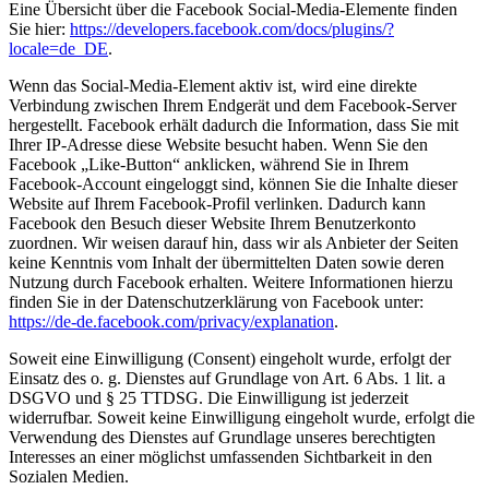
Eine Übersicht über die Facebook Social-Media-Elemente finden
Sie hier:
https://developers.facebook.com/docs/plugins/?
locale=de_DE
.
Wenn das Social-Media-Element aktiv ist, wird eine direkte
Verbindung zwischen Ihrem Endgerät und dem Facebook-Server
hergestellt. Facebook erhält dadurch die Information, dass Sie mit
Ihrer IP-Adresse diese Website besucht haben. Wenn Sie den
Facebook „Like-Button“ anklicken, während Sie in Ihrem
Facebook-Account eingeloggt sind, können Sie die Inhalte dieser
Website auf Ihrem Facebook-Profil verlinken. Dadurch kann
Facebook den Besuch dieser Website Ihrem Benutzerkonto
zuordnen. Wir weisen darauf hin, dass wir als Anbieter der Seiten
keine Kenntnis vom Inhalt der übermittelten Daten sowie deren
Nutzung durch Facebook erhalten. Weitere Informationen hierzu
finden Sie in der Datenschutzerklärung von Facebook unter:
https://de-de.facebook.com/privacy/explanation
.
Soweit eine Einwilligung (Consent) eingeholt wurde, erfolgt der
Einsatz des o. g. Dienstes auf Grundlage von Art. 6 Abs. 1 lit. a
DSGVO und § 25 TTDSG. Die Einwilligung ist jederzeit
widerrufbar. Soweit keine Einwilligung eingeholt wurde, erfolgt die
Verwendung des Dienstes auf Grundlage unseres berechtigten
Interesses an einer möglichst umfassenden Sichtbarkeit in den
Sozialen Medien.