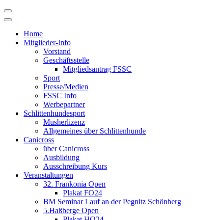
Skip
to
content
Home
Mitglieder-Info
Vorstand
Geschäftsstelle
Mitgliedsantrag FSSC
Sport
Presse/Medien
FSSC Info
Werbepartner
Schlittenhundesport
Musherlizenz
Allgemeines über Schlittenhunde
Canicross
über Canicross
Ausbildung
Ausschreibung Kurs
Veranstaltungen
32. Frankonia Open
Plakat FO24
BM Seminar Lauf an der Pegnitz Schönberg
5.Haßberge Open
Plakat HO24