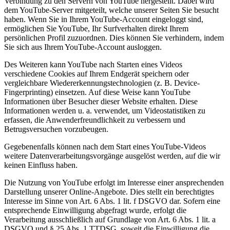
Verbindung zu den Servern von YouTube hergestellt. Dabei wird
dem YouTube-Server mitgeteilt, welche unserer Seiten Sie besucht
haben. Wenn Sie in Ihrem YouTube-Account eingeloggt sind,
ermöglichen Sie YouTube, Ihr Surfverhalten direkt Ihrem
persönlichen Profil zuzuordnen. Dies können Sie verhindern, indem
Sie sich aus Ihrem YouTube-Account ausloggen.
Des Weiteren kann YouTube nach Starten eines Videos
verschiedene Cookies auf Ihrem Endgerät speichern oder
vergleichbare Wiedererkennungstechnologien (z. B. Device-
Fingerprinting) einsetzen. Auf diese Weise kann YouTube
Informationen über Besucher dieser Website erhalten. Diese
Informationen werden u. a. verwendet, um Videostatistiken zu
erfassen, die Anwenderfreundlichkeit zu verbessern und
Betrugsversuchen vorzubeugen.
Gegebenenfalls können nach dem Start eines YouTube-Videos
weitere Datenverarbeitungsvorgänge ausgelöst werden, auf die wir
keinen Einfluss haben.
Die Nutzung von YouTube erfolgt im Interesse einer ansprechenden
Darstellung unserer Online-Angebote. Dies stellt ein berechtigtes
Interesse im Sinne von Art. 6 Abs. 1 lit. f DSGVO dar. Sofern eine
entsprechende Einwilligung abgefragt wurde, erfolgt die
Verarbeitung ausschließlich auf Grundlage von Art. 6 Abs. 1 lit. a
DSGVO und § 25 Abs. 1 TTDSG, soweit die Einwilligung die