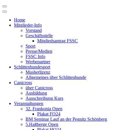
Skip
to
content
Home
Mitglieder-Info
Vorstand
Geschäftsstelle
Mitgliedsantrag FSSC
Sport
Presse/Medien
FSSC Info
Werbepartner
Schlittenhundesport
Musherlizenz
Allgemeines über Schlittenhunde
Canicross
über Canicross
Ausbildung
Ausschreibung Kurs
Veranstaltungen
32. Frankonia Open
Plakat FO24
BM Seminar Lauf an der Pegnitz Schönberg
5.Haßberge Open
Plakat HO24