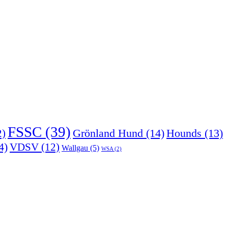
FSSC
(39)
Grönland Hund
(14)
2)
Hounds
(13)
4)
VDSV
(12)
Wallgau
(5)
WSA
(2)