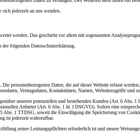
sonenbezogenen Daten zu verlangen. Des Weiteren steht Ihnen ein Besc
sich jederzeit an uns wenden.
gewertet werden. Das geschieht vor allem mit sogenannten Analyseprog
n der folgenden Datenschutzerklärung.
). Die personenbezogenen Daten, die auf dieser Website erfasst werden
nsdaten, Vertragsdaten, Kontaktdaten, Namen, Websitezugriffe und son
genüber unseren potenziellen und bestehenden Kunden (Art. 6 Abs. 1 l
ssionellen Anbieter (Art. 6 Abs. 1 lit. f DSGVO). Sofern eine entsprec
25 Abs. 1 TTDSG, soweit die Einwilligung die Speicherung von Cookies
 ist jederzeit widerrufbar.
rfüllung seiner Leistungspflichten erforderlich ist und unsere Weisung