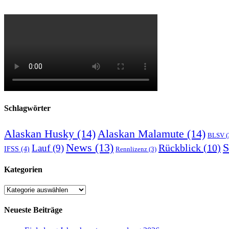
Schlagwörter
Alaskan Husky
(14)
Alaskan Malamute
(14)
BLSV
(
S
News
(13)
Rückblick
(10)
Lauf
(9)
IFSS
(4)
Rennlizenz
(3)
Kategorien
Kategorien
Neueste Beiträge