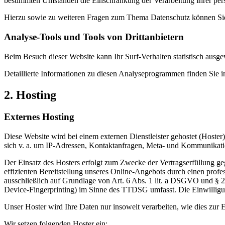
bestimmten Umständen die Einschränkung der Verarbeitung Ihrer per
Hierzu sowie zu weiteren Fragen zum Thema Datenschutz können Sie 
Analyse-Tools und Tools von Dritt­anbietern
Beim Besuch dieser Website kann Ihr Surf-Verhalten statistisch aus
Detaillierte Informationen zu diesen Analyseprogrammen finden Sie i
2. Hosting
Externes Hosting
Diese Website wird bei einem externen Dienstleister gehostet (Hoster
sich v. a. um IP-Adressen, Kontaktanfragen, Meta- und Kommunikatio
Der Einsatz des Hosters erfolgt zum Zwecke der Vertragserfüllung ge
effizienten Bereitstellung unseres Online-Angebots durch einen profe
ausschließlich auf Grundlage von Art. 6 Abs. 1 lit. a DSGVO und § 
Device-Fingerprinting) im Sinne des TTDSG umfasst. Die Einwilligung
Unser Hoster wird Ihre Daten nur insoweit verarbeiten, wie dies zur E
Wir setzen folgenden Hoster ein: