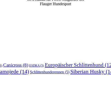
Flauger Hundesport
Europäischer Schlittenhund
(1
Canicross
(8)
3)
ESDRA
(3)
amojede
(14)
Siberian Husky
(1
Schlittenhunderennen
(5)