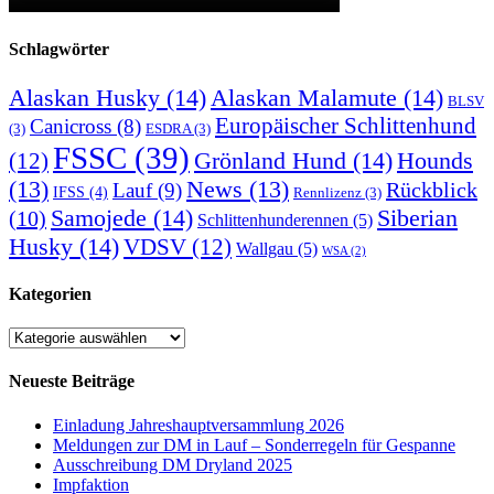
Schlagwörter
Alaskan Husky
(14)
Alaskan Malamute
(14)
BLSV
Europäischer Schlittenhund
Canicross
(8)
(3)
ESDRA
(3)
FSSC
(39)
Grönland Hund
(14)
(12)
Hounds
(13)
News
(13)
Rückblick
Lauf
(9)
IFSS
(4)
Rennlizenz
(3)
Samojede
(14)
Siberian
(10)
Schlittenhunderennen
(5)
Husky
(14)
VDSV
(12)
Wallgau
(5)
WSA
(2)
Kategorien
Kategorien
Neueste Beiträge
Einladung Jahreshauptversammlung 2026
Meldungen zur DM in Lauf – Sonderregeln für Gespanne
Ausschreibung DM Dryland 2025
Impfaktion