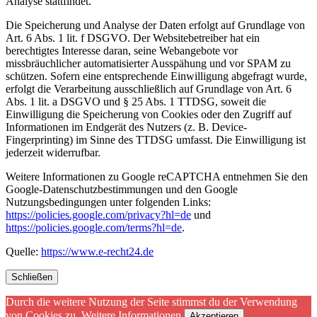
Analyse stattfindet.
Die Speicherung und Analyse der Daten erfolgt auf Grundlage von
Art. 6 Abs. 1 lit. f DSGVO. Der Websitebetreiber hat ein
berechtigtes Interesse daran, seine Webangebote vor
missbräuchlicher automatisierter Ausspähung und vor SPAM zu
schützen. Sofern eine entsprechende Einwilligung abgefragt wurde,
erfolgt die Verarbeitung ausschließlich auf Grundlage von Art. 6
Abs. 1 lit. a DSGVO und § 25 Abs. 1 TTDSG, soweit die
Einwilligung die Speicherung von Cookies oder den Zugriff auf
Informationen im Endgerät des Nutzers (z. B. Device-
Fingerprinting) im Sinne des TTDSG umfasst. Die Einwilligung ist
jederzeit widerrufbar.
Weitere Informationen zu Google reCAPTCHA entnehmen Sie den
Google-Datenschutzbestimmungen und den Google
Nutzungsbedingungen unter folgenden Links:
https://policies.google.com/privacy?hl=de
und
https://policies.google.com/terms?hl=de
.
Quelle:
https://www.e-recht24.de
Schließen
Durch die weitere Nutzung der Seite stimmst du der Verwendung
von Cookies zu.
Weitere Informationen
Akzeptieren