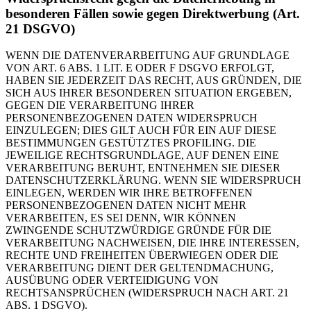
besonderen Fällen sowie gegen Direktwerbung (Art.
21 DSGVO)
WENN DIE DATENVERARBEITUNG AUF GRUNDLAGE
VON ART. 6 ABS. 1 LIT. E ODER F DSGVO ERFOLGT,
HABEN SIE JEDERZEIT DAS RECHT, AUS GRÜNDEN, DIE
SICH AUS IHRER BESONDEREN SITUATION ERGEBEN,
GEGEN DIE VERARBEITUNG IHRER
PERSONENBEZOGENEN DATEN WIDERSPRUCH
EINZULEGEN; DIES GILT AUCH FÜR EIN AUF DIESE
BESTIMMUNGEN GESTÜTZTES PROFILING. DIE
JEWEILIGE RECHTSGRUNDLAGE, AUF DENEN EINE
VERARBEITUNG BERUHT, ENTNEHMEN SIE DIESER
DATENSCHUTZERKLÄRUNG. WENN SIE WIDERSPRUCH
EINLEGEN, WERDEN WIR IHRE BETROFFENEN
PERSONENBEZOGENEN DATEN NICHT MEHR
VERARBEITEN, ES SEI DENN, WIR KÖNNEN
ZWINGENDE SCHUTZWÜRDIGE GRÜNDE FÜR DIE
VERARBEITUNG NACHWEISEN, DIE IHRE INTERESSEN,
RECHTE UND FREIHEITEN ÜBERWIEGEN ODER DIE
VERARBEITUNG DIENT DER GELTENDMACHUNG,
AUSÜBUNG ODER VERTEIDIGUNG VON
RECHTSANSPRÜCHEN (WIDERSPRUCH NACH ART. 21
ABS. 1 DSGVO).