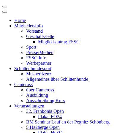
Skip
to
content
Home
Mitglieder-Info
Vorstand
Geschäftsstelle
Mitgliedsantrag FSSC
Sport
Presse/Medien
FSSC Info
Werbepartner
Schlittenhundesport
Musherlizenz
Allgemeines über Schlittenhunde
Canicross
über Canicross
Ausbildung
Ausschreibung Kurs
Veranstaltungen
32. Frankonia Open
Plakat FO24
BM Seminar Lauf an der Pegnitz Schönberg
5.Haßberge Open
Plakat HO24