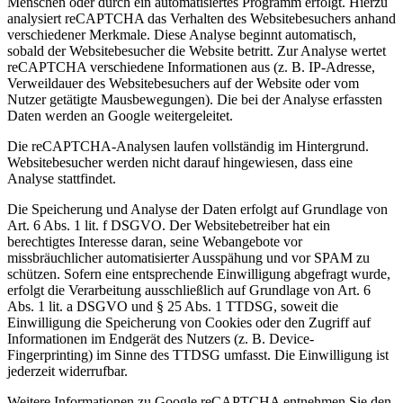
Menschen oder durch ein automatisiertes Programm erfolgt. Hierzu
analysiert reCAPTCHA das Verhalten des Websitebesuchers anhand
verschiedener Merkmale. Diese Analyse beginnt automatisch,
sobald der Websitebesucher die Website betritt. Zur Analyse wertet
reCAPTCHA verschiedene Informationen aus (z. B. IP-Adresse,
Verweildauer des Websitebesuchers auf der Website oder vom
Nutzer getätigte Mausbewegungen). Die bei der Analyse erfassten
Daten werden an Google weitergeleitet.
Die reCAPTCHA-Analysen laufen vollständig im Hintergrund.
Websitebesucher werden nicht darauf hingewiesen, dass eine
Analyse stattfindet.
Die Speicherung und Analyse der Daten erfolgt auf Grundlage von
Art. 6 Abs. 1 lit. f DSGVO. Der Websitebetreiber hat ein
berechtigtes Interesse daran, seine Webangebote vor
missbräuchlicher automatisierter Ausspähung und vor SPAM zu
schützen. Sofern eine entsprechende Einwilligung abgefragt wurde,
erfolgt die Verarbeitung ausschließlich auf Grundlage von Art. 6
Abs. 1 lit. a DSGVO und § 25 Abs. 1 TTDSG, soweit die
Einwilligung die Speicherung von Cookies oder den Zugriff auf
Informationen im Endgerät des Nutzers (z. B. Device-
Fingerprinting) im Sinne des TTDSG umfasst. Die Einwilligung ist
jederzeit widerrufbar.
Weitere Informationen zu Google reCAPTCHA entnehmen Sie den