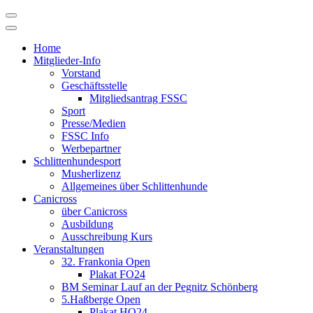
Skip
to
content
Home
Mitglieder-Info
Vorstand
Geschäftsstelle
Mitgliedsantrag FSSC
Sport
Presse/Medien
FSSC Info
Werbepartner
Schlittenhundesport
Musherlizenz
Allgemeines über Schlittenhunde
Canicross
über Canicross
Ausbildung
Ausschreibung Kurs
Veranstaltungen
32. Frankonia Open
Plakat FO24
BM Seminar Lauf an der Pegnitz Schönberg
5.Haßberge Open
Plakat HO24