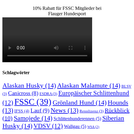
10% Rabatt für FSSC Mitglieder bei
Flauger Hundesport
Schlagwörter
Alaskan Husky
(14)
Alaskan Malamute
(14)
BLSV
Europäischer Schlittenhund
Canicross
(8)
(3)
ESDRA
(3)
FSSC
(39)
Grönland Hund
(14)
(12)
Hounds
(13)
News
(13)
Rückblick
Lauf
(9)
IFSS
(4)
Rennlizenz
(3)
Samojede
(14)
Siberian
(10)
Schlittenhunderennen
(5)
Husky
(14)
VDSV
(12)
Wallgau
(5)
WSA
(2)