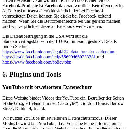
unserer Website verantwortlich. Für die Datensicherheit der
Facebook-Produkte ist Facebook verantwortlich. Betroffenenrechte
(z. B. Auskunftsersuchen) hinsichtlich der bei Facebook
verarbeiteten Daten können Sie direkt bei Facebook geltend
machen. Wenn Sie die Betroffenenrechte bei uns geltend machen,
sind wir verpflichtet, diese an Facebook weiterzuleiten.
Die Datenübertragung in die USA wird auf die
Standardvertragsklauseln der EU-Kommission gestützt. Details
finden Sie hier:
https://www.facebook.com/legal/EU_data_transfer_addendum
,
https://de-de.facebook.com/help/566994660333381
und
https://www.facebook.com/policy.php
.
6. Plugins und Tools
YouTube mit erweitertem Datenschutz
Diese Website bindet Videos der YouTube ein. Betreiber der Seiten
ist die Google Ireland Limited („Google“), Gordon House, Barrow
Street, Dublin 4, Irland.
Wir nutzen YouTube im erweiterten Datenschutzmodus. Dieser
Modus bewirkt laut YouTube, dass YouTube keine Informationen
über die Besucher auf dieser Website speichert, bevor diese sich das