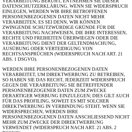
VERARBEITUNG BERUHT, ENTNEHMEN SIE DIESER
DATENSCHUTZERKLÄRUNG. WENN SIE WIDERSPRUCH
EINLEGEN, WERDEN WIR IHRE BETROFFENEN
PERSONENBEZOGENEN DATEN NICHT MEHR
VERARBEITEN, ES SEI DENN, WIR KÖNNEN
ZWINGENDE SCHUTZWÜRDIGE GRÜNDE FÜR DIE
VERARBEITUNG NACHWEISEN, DIE IHRE INTERESSEN,
RECHTE UND FREIHEITEN ÜBERWIEGEN ODER DIE
VERARBEITUNG DIENT DER GELTENDMACHUNG,
AUSÜBUNG ODER VERTEIDIGUNG VON
RECHTSANSPRÜCHEN (WIDERSPRUCH NACH ART. 21
ABS. 1 DSGVO).
WERDEN IHRE PERSONENBEZOGENEN DATEN
VERARBEITET, UM DIREKTWERBUNG ZU BETREIBEN,
SO HABEN SIE DAS RECHT, JEDERZEIT WIDERSPRUCH
GEGEN DIE VERARBEITUNG SIE BETREFFENDER
PERSONENBEZOGENER DATEN ZUM ZWECKE
DERARTIGER WERBUNG EINZULEGEN; DIES GILT AUCH
FÜR DAS PROFILING, SOWEIT ES MIT SOLCHER
DIREKTWERBUNG IN VERBINDUNG STEHT. WENN SIE
WIDERSPRECHEN, WERDEN IHRE
PERSONENBEZOGENEN DATEN ANSCHLIESSEND NICHT
MEHR ZUM ZWECKE DER DIREKTWERBUNG
VERWENDET (WIDERSPRUCH NACH ART. 21 ABS. 2