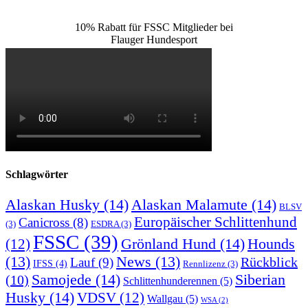
10% Rabatt für FSSC Mitglieder bei
Flauger Hundesport
Schlagwörter
Alaskan Husky
(14)
Alaskan Malamute
(14)
BLSV
Europäischer Schlittenhund
Canicross
(8)
(3)
ESDRA
(3)
FSSC
(39)
Grönland Hund
(14)
(12)
Hounds
(13)
News
(13)
Rückblick
Lauf
(9)
IFSS
(4)
Rennlizenz
(3)
Samojede
(14)
Siberian
(10)
Schlittenhunderennen
(5)
Husky
(14)
VDSV
(12)
Wallgau
(5)
WSA
(2)