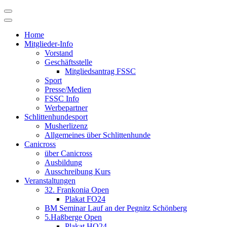
Skip
to
content
Home
Mitglieder-Info
Vorstand
Geschäftsstelle
Mitgliedsantrag FSSC
Sport
Presse/Medien
FSSC Info
Werbepartner
Schlittenhundesport
Musherlizenz
Allgemeines über Schlittenhunde
Canicross
über Canicross
Ausbildung
Ausschreibung Kurs
Veranstaltungen
32. Frankonia Open
Plakat FO24
BM Seminar Lauf an der Pegnitz Schönberg
5.Haßberge Open
Plakat HO24