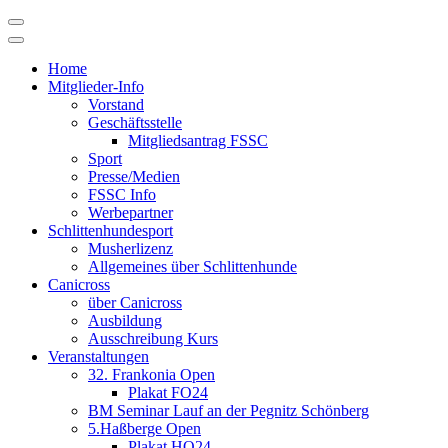
Skip
to
content
Home
Mitglieder-Info
Vorstand
Geschäftsstelle
Mitgliedsantrag FSSC
Sport
Presse/Medien
FSSC Info
Werbepartner
Schlittenhundesport
Musherlizenz
Allgemeines über Schlittenhunde
Canicross
über Canicross
Ausbildung
Ausschreibung Kurs
Veranstaltungen
32. Frankonia Open
Plakat FO24
BM Seminar Lauf an der Pegnitz Schönberg
5.Haßberge Open
Plakat HO24