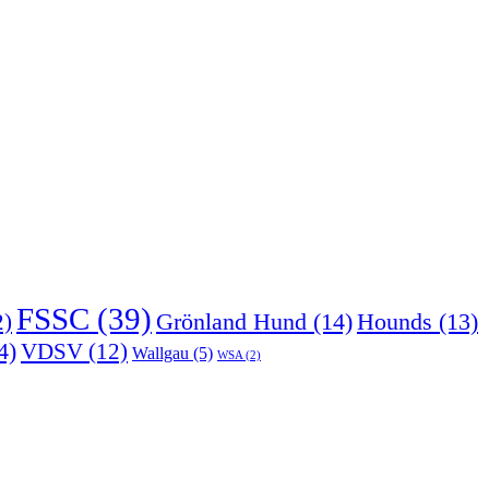
FSSC
(39)
Grönland Hund
(14)
2)
Hounds
(13)
4)
VDSV
(12)
Wallgau
(5)
WSA
(2)