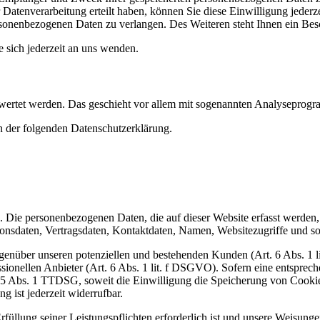
Datenverarbeitung erteilt haben, können Sie diese Einwilligung jederz
sonenbezogenen Daten zu verlangen. Des Weiteren steht Ihnen ein Besc
sich jederzeit an uns wenden.
gewertet werden. Das geschieht vor allem mit sogenannten Analyseprog
n der folgenden Datenschutzerklärung.
). Die personenbezogenen Daten, die auf dieser Website erfasst werden
nsdaten, Vertragsdaten, Kontaktdaten, Namen, Websitezugriffe und son
genüber unseren potenziellen und bestehenden Kunden (Art. 6 Abs. 1 l
ssionellen Anbieter (Art. 6 Abs. 1 lit. f DSGVO). Sofern eine entsprec
25 Abs. 1 TTDSG, soweit die Einwilligung die Speicherung von Cookies
 ist jederzeit widerrufbar.
rfüllung seiner Leistungspflichten erforderlich ist und unsere Weisung