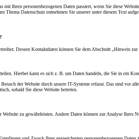
s mit Ihren personenbezogenen Daten passiert, wenn Sie diese Websit
 zum Thema Datenschutz entnehmen Sie unserer unter diesem Text aufge
?
etreiber. Dessen Kontaktdaten können Sie dem Abschnitt „Hinweis zur 
eilen. Hierbei kann es sich z. B. um Daten handeln, die Sie in ein Ko
esuch der Website durch unsere IT-Systeme erfasst. Das sind vor alle
isch, sobald Sie diese Website betreten.
 der Website zu gewährleisten. Andere Daten können zur Analyse Ihres 
t, Empfänger und Zweck Ihrer gespeicherten personenbezogenen Daten z