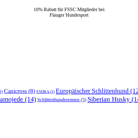
10% Rabatt für FSSC Mitglieder bei
Flauger Hundesport
Europäischer Schlittenhund
(1
Canicross
(8)
3)
ESDRA
(3)
amojede
(14)
Siberian Husky
(1
Schlittenhunderennen
(5)