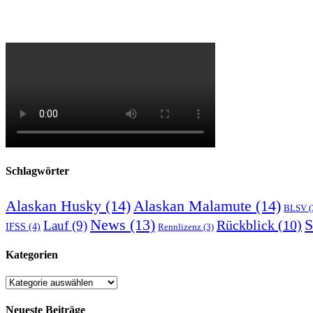
Schlagwörter
Alaskan Husky
(14)
Alaskan Malamute
(14)
BLSV
(
S
News
(13)
Rückblick
(10)
Lauf
(9)
IFSS
(4)
Rennlizenz
(3)
Kategorien
Kategorien
Neueste Beiträge