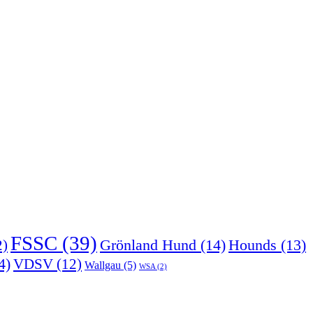
FSSC
(39)
Grönland Hund
(14)
2)
Hounds
(13)
4)
VDSV
(12)
Wallgau
(5)
WSA
(2)