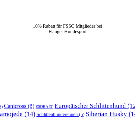
10% Rabatt für FSSC Mitglieder bei
Flauger Hundesport
Europäischer Schlittenhund
(1
Canicross
(8)
3)
ESDRA
(3)
amojede
(14)
Siberian Husky
(1
Schlittenhunderennen
(5)