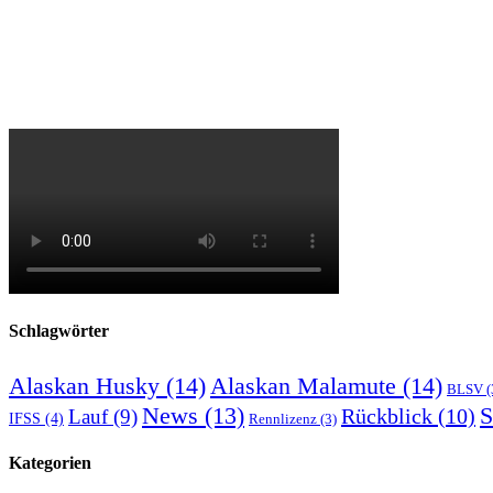
Schlagwörter
Alaskan Husky
(14)
Alaskan Malamute
(14)
BLSV
(
S
News
(13)
Rückblick
(10)
Lauf
(9)
IFSS
(4)
Rennlizenz
(3)
Kategorien