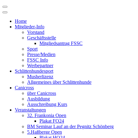
Skip
to
content
Home
Mitglieder-Info
Vorstand
Geschäftsstelle
Mitgliedsantrag FSSC
Sport
Presse/Medien
FSSC Info
Werbepartner
Schlittenhundesport
Musherlizenz
Allgemeines über Schlittenhunde
Canicross
über Canicross
Ausbildung
Ausschreibung Kurs
Veranstaltungen
32. Frankonia Open
Plakat FO24
BM Seminar Lauf an der Pegnitz Schönberg
5.Haßberge Open
Plakat HO24