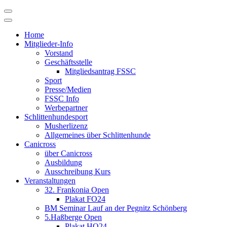
Skip
to
content
Home
Mitglieder-Info
Vorstand
Geschäftsstelle
Mitgliedsantrag FSSC
Sport
Presse/Medien
FSSC Info
Werbepartner
Schlittenhundesport
Musherlizenz
Allgemeines über Schlittenhunde
Canicross
über Canicross
Ausbildung
Ausschreibung Kurs
Veranstaltungen
32. Frankonia Open
Plakat FO24
BM Seminar Lauf an der Pegnitz Schönberg
5.Haßberge Open
Plakat HO24