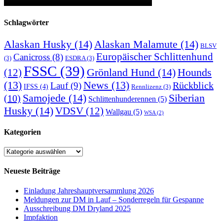
Schlagwörter
Alaskan Husky
(14)
Alaskan Malamute
(14)
BLSV
Europäischer Schlittenhund
Canicross
(8)
(3)
ESDRA
(3)
FSSC
(39)
Grönland Hund
(14)
(12)
Hounds
(13)
News
(13)
Rückblick
Lauf
(9)
IFSS
(4)
Rennlizenz
(3)
Samojede
(14)
Siberian
(10)
Schlittenhunderennen
(5)
Husky
(14)
VDSV
(12)
Wallgau
(5)
WSA
(2)
Kategorien
Kategorien
Neueste Beiträge
Einladung Jahreshauptversammlung 2026
Meldungen zur DM in Lauf – Sonderregeln für Gespanne
Ausschreibung DM Dryland 2025
Impfaktion