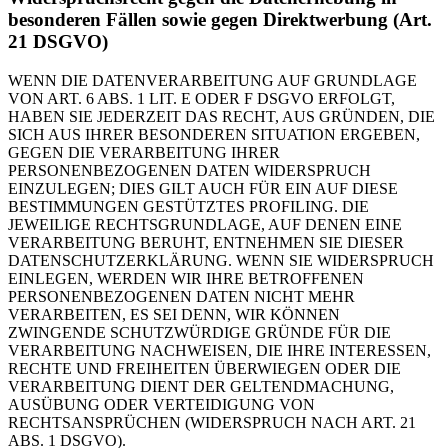
besonderen Fällen sowie gegen Direktwerbung (Art.
21 DSGVO)
WENN DIE DATENVERARBEITUNG AUF GRUNDLAGE
VON ART. 6 ABS. 1 LIT. E ODER F DSGVO ERFOLGT,
HABEN SIE JEDERZEIT DAS RECHT, AUS GRÜNDEN, DIE
SICH AUS IHRER BESONDEREN SITUATION ERGEBEN,
GEGEN DIE VERARBEITUNG IHRER
PERSONENBEZOGENEN DATEN WIDERSPRUCH
EINZULEGEN; DIES GILT AUCH FÜR EIN AUF DIESE
BESTIMMUNGEN GESTÜTZTES PROFILING. DIE
JEWEILIGE RECHTSGRUNDLAGE, AUF DENEN EINE
VERARBEITUNG BERUHT, ENTNEHMEN SIE DIESER
DATENSCHUTZERKLÄRUNG. WENN SIE WIDERSPRUCH
EINLEGEN, WERDEN WIR IHRE BETROFFENEN
PERSONENBEZOGENEN DATEN NICHT MEHR
VERARBEITEN, ES SEI DENN, WIR KÖNNEN
ZWINGENDE SCHUTZWÜRDIGE GRÜNDE FÜR DIE
VERARBEITUNG NACHWEISEN, DIE IHRE INTERESSEN,
RECHTE UND FREIHEITEN ÜBERWIEGEN ODER DIE
VERARBEITUNG DIENT DER GELTENDMACHUNG,
AUSÜBUNG ODER VERTEIDIGUNG VON
RECHTSANSPRÜCHEN (WIDERSPRUCH NACH ART. 21
ABS. 1 DSGVO).