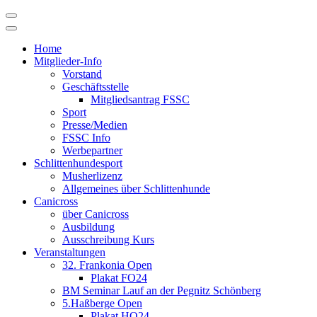
Skip
to
content
Home
Mitglieder-Info
Vorstand
Geschäftsstelle
Mitgliedsantrag FSSC
Sport
Presse/Medien
FSSC Info
Werbepartner
Schlittenhundesport
Musherlizenz
Allgemeines über Schlittenhunde
Canicross
über Canicross
Ausbildung
Ausschreibung Kurs
Veranstaltungen
32. Frankonia Open
Plakat FO24
BM Seminar Lauf an der Pegnitz Schönberg
5.Haßberge Open
Plakat HO24