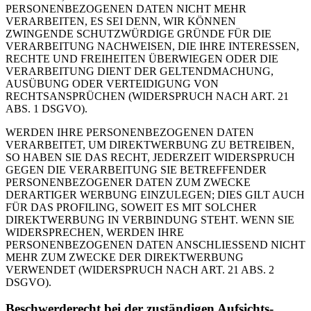
PERSONENBEZOGENEN DATEN NICHT MEHR
VERARBEITEN, ES SEI DENN, WIR KÖNNEN
ZWINGENDE SCHUTZWÜRDIGE GRÜNDE FÜR DIE
VERARBEITUNG NACHWEISEN, DIE IHRE INTERESSEN,
RECHTE UND FREIHEITEN ÜBERWIEGEN ODER DIE
VERARBEITUNG DIENT DER GELTENDMACHUNG,
AUSÜBUNG ODER VERTEIDIGUNG VON
RECHTSANSPRÜCHEN (WIDERSPRUCH NACH ART. 21
ABS. 1 DSGVO).
WERDEN IHRE PERSONENBEZOGENEN DATEN
VERARBEITET, UM DIREKTWERBUNG ZU BETREIBEN,
SO HABEN SIE DAS RECHT, JEDERZEIT WIDERSPRUCH
GEGEN DIE VERARBEITUNG SIE BETREFFENDER
PERSONENBEZOGENER DATEN ZUM ZWECKE
DERARTIGER WERBUNG EINZULEGEN; DIES GILT AUCH
FÜR DAS PROFILING, SOWEIT ES MIT SOLCHER
DIREKTWERBUNG IN VERBINDUNG STEHT. WENN SIE
WIDERSPRECHEN, WERDEN IHRE
PERSONENBEZOGENEN DATEN ANSCHLIESSEND NICHT
MEHR ZUM ZWECKE DER DIREKTWERBUNG
VERWENDET (WIDERSPRUCH NACH ART. 21 ABS. 2
DSGVO).
Beschwerde­recht bei der zuständigen Aufsichts­