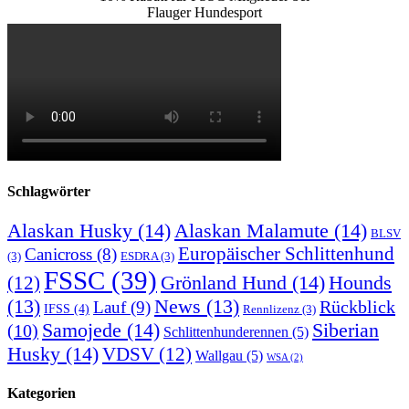
Flauger Hundesport
Schlagwörter
Alaskan Husky
(14)
Alaskan Malamute
(14)
BLSV
Europäischer Schlittenhund
Canicross
(8)
(3)
ESDRA
(3)
FSSC
(39)
Grönland Hund
(14)
(12)
Hounds
(13)
News
(13)
Rückblick
Lauf
(9)
IFSS
(4)
Rennlizenz
(3)
Samojede
(14)
Siberian
(10)
Schlittenhunderennen
(5)
Husky
(14)
VDSV
(12)
Wallgau
(5)
WSA
(2)
Kategorien