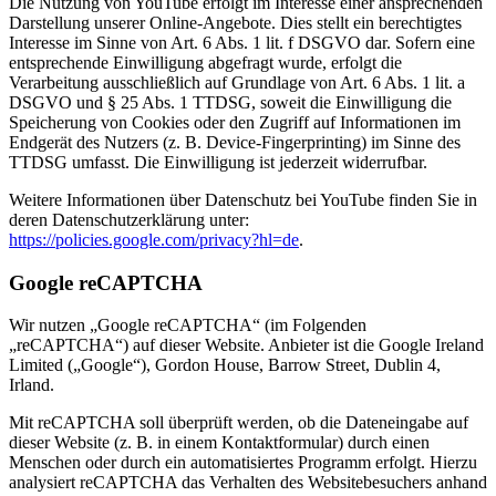
Die Nutzung von YouTube erfolgt im Interesse einer ansprechenden
Darstellung unserer Online-Angebote. Dies stellt ein berechtigtes
Interesse im Sinne von Art. 6 Abs. 1 lit. f DSGVO dar. Sofern eine
entsprechende Einwilligung abgefragt wurde, erfolgt die
Verarbeitung ausschließlich auf Grundlage von Art. 6 Abs. 1 lit. a
DSGVO und § 25 Abs. 1 TTDSG, soweit die Einwilligung die
Speicherung von Cookies oder den Zugriff auf Informationen im
Endgerät des Nutzers (z. B. Device-Fingerprinting) im Sinne des
TTDSG umfasst. Die Einwilligung ist jederzeit widerrufbar.
Weitere Informationen über Datenschutz bei YouTube finden Sie in
deren Datenschutzerklärung unter:
https://policies.google.com/privacy?hl=de
.
Google reCAPTCHA
Wir nutzen „Google reCAPTCHA“ (im Folgenden
„reCAPTCHA“) auf dieser Website. Anbieter ist die Google Ireland
Limited („Google“), Gordon House, Barrow Street, Dublin 4,
Irland.
Mit reCAPTCHA soll überprüft werden, ob die Dateneingabe auf
dieser Website (z. B. in einem Kontaktformular) durch einen
Menschen oder durch ein automatisiertes Programm erfolgt. Hierzu
analysiert reCAPTCHA das Verhalten des Websitebesuchers anhand