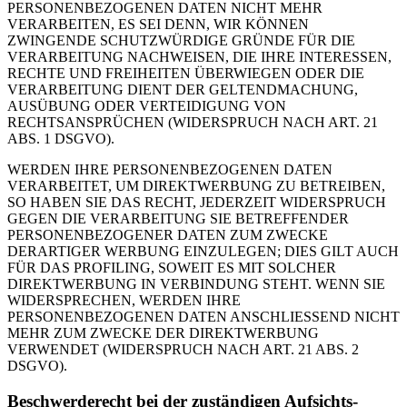
PERSONENBEZOGENEN DATEN NICHT MEHR
VERARBEITEN, ES SEI DENN, WIR KÖNNEN
ZWINGENDE SCHUTZWÜRDIGE GRÜNDE FÜR DIE
VERARBEITUNG NACHWEISEN, DIE IHRE INTERESSEN,
RECHTE UND FREIHEITEN ÜBERWIEGEN ODER DIE
VERARBEITUNG DIENT DER GELTENDMACHUNG,
AUSÜBUNG ODER VERTEIDIGUNG VON
RECHTSANSPRÜCHEN (WIDERSPRUCH NACH ART. 21
ABS. 1 DSGVO).
WERDEN IHRE PERSONENBEZOGENEN DATEN
VERARBEITET, UM DIREKTWERBUNG ZU BETREIBEN,
SO HABEN SIE DAS RECHT, JEDERZEIT WIDERSPRUCH
GEGEN DIE VERARBEITUNG SIE BETREFFENDER
PERSONENBEZOGENER DATEN ZUM ZWECKE
DERARTIGER WERBUNG EINZULEGEN; DIES GILT AUCH
FÜR DAS PROFILING, SOWEIT ES MIT SOLCHER
DIREKTWERBUNG IN VERBINDUNG STEHT. WENN SIE
WIDERSPRECHEN, WERDEN IHRE
PERSONENBEZOGENEN DATEN ANSCHLIESSEND NICHT
MEHR ZUM ZWECKE DER DIREKTWERBUNG
VERWENDET (WIDERSPRUCH NACH ART. 21 ABS. 2
DSGVO).
Beschwerde­recht bei der zuständigen Aufsichts­