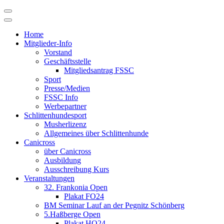
Skip
to
content
Home
Mitglieder-Info
Vorstand
Geschäftsstelle
Mitgliedsantrag FSSC
Sport
Presse/Medien
FSSC Info
Werbepartner
Schlittenhundesport
Musherlizenz
Allgemeines über Schlittenhunde
Canicross
über Canicross
Ausbildung
Ausschreibung Kurs
Veranstaltungen
32. Frankonia Open
Plakat FO24
BM Seminar Lauf an der Pegnitz Schönberg
5.Haßberge Open
Plakat HO24