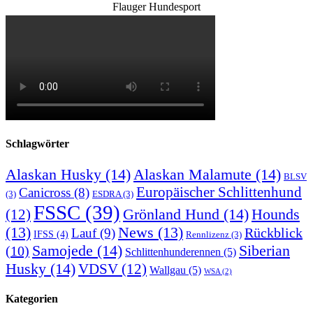
Flauger Hundesport
Schlagwörter
Alaskan Husky
(14)
Alaskan Malamute
(14)
BLSV
Europäischer Schlittenhund
Canicross
(8)
(3)
ESDRA
(3)
FSSC
(39)
Grönland Hund
(14)
(12)
Hounds
(13)
News
(13)
Rückblick
Lauf
(9)
IFSS
(4)
Rennlizenz
(3)
Samojede
(14)
Siberian
(10)
Schlittenhunderennen
(5)
Husky
(14)
VDSV
(12)
Wallgau
(5)
WSA
(2)
Kategorien