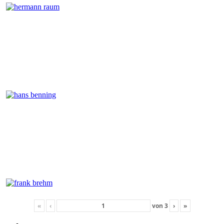
«
‹
von
3
›
»