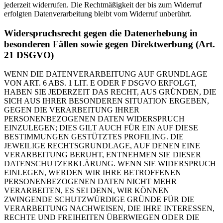
jederzeit widerrufen. Die Rechtmäßigkeit der bis zum Widerruf
erfolgten Datenverarbeitung bleibt vom Widerruf unberührt.
Widerspruchsrecht gegen die Datenerhebung in
besonderen Fällen sowie gegen Direktwerbung (Art.
21 DSGVO)
WENN DIE DATENVERARBEITUNG AUF GRUNDLAGE
VON ART. 6 ABS. 1 LIT. E ODER F DSGVO ERFOLGT,
HABEN SIE JEDERZEIT DAS RECHT, AUS GRÜNDEN, DIE
SICH AUS IHRER BESONDEREN SITUATION ERGEBEN,
GEGEN DIE VERARBEITUNG IHRER
PERSONENBEZOGENEN DATEN WIDERSPRUCH
EINZULEGEN; DIES GILT AUCH FÜR EIN AUF DIESE
BESTIMMUNGEN GESTÜTZTES PROFILING. DIE
JEWEILIGE RECHTSGRUNDLAGE, AUF DENEN EINE
VERARBEITUNG BERUHT, ENTNEHMEN SIE DIESER
DATENSCHUTZERKLÄRUNG. WENN SIE WIDERSPRUCH
EINLEGEN, WERDEN WIR IHRE BETROFFENEN
PERSONENBEZOGENEN DATEN NICHT MEHR
VERARBEITEN, ES SEI DENN, WIR KÖNNEN
ZWINGENDE SCHUTZWÜRDIGE GRÜNDE FÜR DIE
VERARBEITUNG NACHWEISEN, DIE IHRE INTERESSEN,
RECHTE UND FREIHEITEN ÜBERWIEGEN ODER DIE