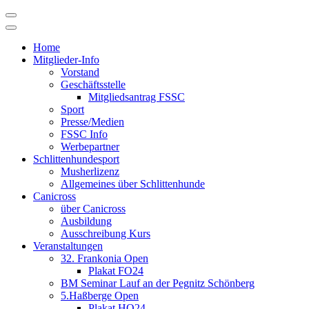
Skip
to
content
Home
Mitglieder-Info
Vorstand
Geschäftsstelle
Mitgliedsantrag FSSC
Sport
Presse/Medien
FSSC Info
Werbepartner
Schlittenhundesport
Musherlizenz
Allgemeines über Schlittenhunde
Canicross
über Canicross
Ausbildung
Ausschreibung Kurs
Veranstaltungen
32. Frankonia Open
Plakat FO24
BM Seminar Lauf an der Pegnitz Schönberg
5.Haßberge Open
Plakat HO24