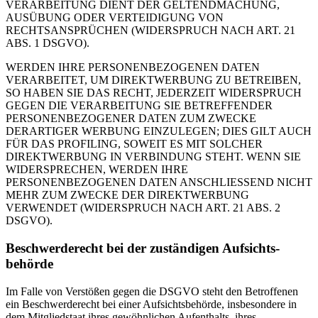
VERARBEITUNG DIENT DER GELTENDMACHUNG,
AUSÜBUNG ODER VERTEIDIGUNG VON
RECHTSANSPRÜCHEN (WIDERSPRUCH NACH ART. 21
ABS. 1 DSGVO).
WERDEN IHRE PERSONENBEZOGENEN DATEN
VERARBEITET, UM DIREKTWERBUNG ZU BETREIBEN,
SO HABEN SIE DAS RECHT, JEDERZEIT WIDERSPRUCH
GEGEN DIE VERARBEITUNG SIE BETREFFENDER
PERSONENBEZOGENER DATEN ZUM ZWECKE
DERARTIGER WERBUNG EINZULEGEN; DIES GILT AUCH
FÜR DAS PROFILING, SOWEIT ES MIT SOLCHER
DIREKTWERBUNG IN VERBINDUNG STEHT. WENN SIE
WIDERSPRECHEN, WERDEN IHRE
PERSONENBEZOGENEN DATEN ANSCHLIESSEND NICHT
MEHR ZUM ZWECKE DER DIREKTWERBUNG
VERWENDET (WIDERSPRUCH NACH ART. 21 ABS. 2
DSGVO).
Beschwerde­recht bei der zuständigen Aufsichts­
behörde
Im Falle von Verstößen gegen die DSGVO steht den Betroffenen
ein Beschwerderecht bei einer Aufsichtsbehörde, insbesondere in
dem Mitgliedstaat ihres gewöhnlichen Aufenthalts, ihres