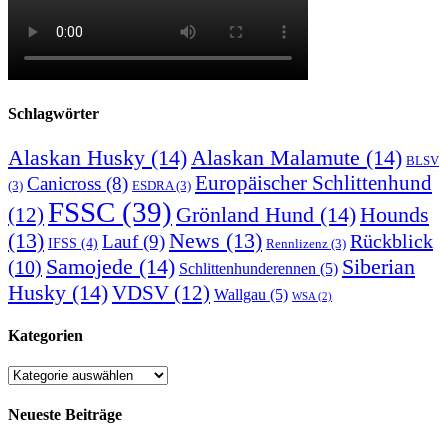
Schlagwörter
Alaskan Husky
(14)
Alaskan Malamute
(14)
BLSV
Europäischer Schlittenhund
Canicross
(8)
(3)
ESDRA
(3)
FSSC
(39)
Grönland Hund
(14)
(12)
Hounds
(13)
News
(13)
Rückblick
Lauf
(9)
IFSS
(4)
Rennlizenz
(3)
Samojede
(14)
Siberian
(10)
Schlittenhunderennen
(5)
Husky
(14)
VDSV
(12)
Wallgau
(5)
WSA
(2)
Kategorien
Kategorien
Neueste Beiträge