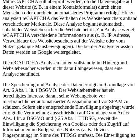
Mit reCAPTCHA soll überprüft werden, ob die Dateneingabe auf
dieser Website (z. B. in einem Kontaktformular) durch einen
Menschen oder durch ein automatisiertes Programm erfolgt. Hierzu
analysiert reCAPTCHA das Verhalten des Websitebesuchers anhand
verschiedener Merkmale. Diese Analyse beginnt automatisch,
sobald der Websitebesucher die Website betritt. Zur Analyse wertet
reCAPTCHA verschiedene Informationen aus (z. B. IP-Adresse,
Verweildauer des Websitebesuchers auf der Website oder vom
Nutzer getätigte Mausbewegungen). Die bei der Analyse erfassten
Daten werden an Google weitergeleitet.
Die reCAPTCHA-Analysen laufen vollständig im Hintergrund.
Websitebesucher werden nicht darauf hingewiesen, dass eine
Analyse stattfindet.
Die Speicherung und Analyse der Daten erfolgt auf Grundlage von
Art. 6 Abs. 1 lit. f DSGVO. Der Websitebetreiber hat ein
berechtigtes Interesse daran, seine Webangebote vor
missbräuchlicher automatisierter Ausspähung und vor SPAM zu
schützen. Sofern eine entsprechende Einwilligung abgefragt wurde,
erfolgt die Verarbeitung ausschließlich auf Grundlage von Art. 6
Abs. 1 lit. a DSGVO und § 25 Abs. 1 TTDSG, soweit die
Einwilligung die Speicherung von Cookies oder den Zugriff auf
Informationen im Endgerät des Nutzers (z. B. Device-
Fingerprinting) im Sinne des TTDSG umfasst. Die Einwilligung ist