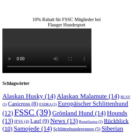
10% Rabatt für FSSC Mitglieder bei
Flauger Hundesport
Schlagwörter
Alaskan Husky
(14)
Alaskan Malamute
(14)
BLSV
Europäischer Schlittenhund
Canicross
(8)
(3)
ESDRA
(3)
FSSC
(39)
Grönland Hund
(14)
(12)
Hounds
(13)
News
(13)
Rückblick
Lauf
(9)
IFSS
(4)
Rennlizenz
(3)
Samojede
(14)
Siberian
(10)
Schlittenhunderennen
(5)