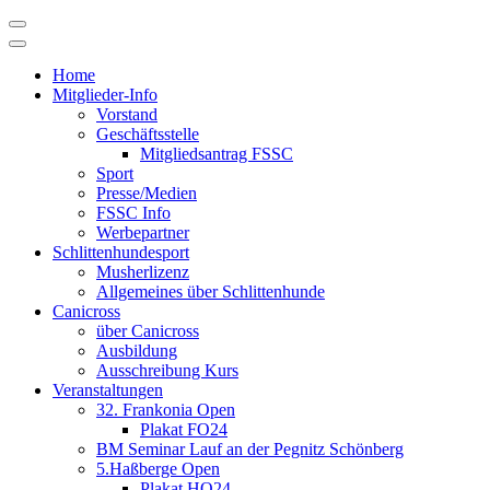
Skip
to
content
Home
Mitglieder-Info
Vorstand
Geschäftsstelle
Mitgliedsantrag FSSC
Sport
Presse/Medien
FSSC Info
Werbepartner
Schlittenhundesport
Musherlizenz
Allgemeines über Schlittenhunde
Canicross
über Canicross
Ausbildung
Ausschreibung Kurs
Veranstaltungen
32. Frankonia Open
Plakat FO24
BM Seminar Lauf an der Pegnitz Schönberg
5.Haßberge Open
Plakat HO24