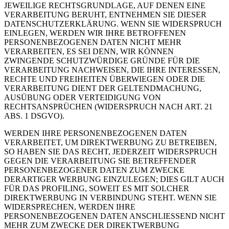
JEWEILIGE RECHTSGRUNDLAGE, AUF DENEN EINE
VERARBEITUNG BERUHT, ENTNEHMEN SIE DIESER
DATENSCHUTZERKLÄRUNG. WENN SIE WIDERSPRUCH
EINLEGEN, WERDEN WIR IHRE BETROFFENEN
PERSONENBEZOGENEN DATEN NICHT MEHR
VERARBEITEN, ES SEI DENN, WIR KÖNNEN
ZWINGENDE SCHUTZWÜRDIGE GRÜNDE FÜR DIE
VERARBEITUNG NACHWEISEN, DIE IHRE INTERESSEN,
RECHTE UND FREIHEITEN ÜBERWIEGEN ODER DIE
VERARBEITUNG DIENT DER GELTENDMACHUNG,
AUSÜBUNG ODER VERTEIDIGUNG VON
RECHTSANSPRÜCHEN (WIDERSPRUCH NACH ART. 21
ABS. 1 DSGVO).
WERDEN IHRE PERSONENBEZOGENEN DATEN
VERARBEITET, UM DIREKTWERBUNG ZU BETREIBEN,
SO HABEN SIE DAS RECHT, JEDERZEIT WIDERSPRUCH
GEGEN DIE VERARBEITUNG SIE BETREFFENDER
PERSONENBEZOGENER DATEN ZUM ZWECKE
DERARTIGER WERBUNG EINZULEGEN; DIES GILT AUCH
FÜR DAS PROFILING, SOWEIT ES MIT SOLCHER
DIREKTWERBUNG IN VERBINDUNG STEHT. WENN SIE
WIDERSPRECHEN, WERDEN IHRE
PERSONENBEZOGENEN DATEN ANSCHLIESSEND NICHT
MEHR ZUM ZWECKE DER DIREKTWERBUNG