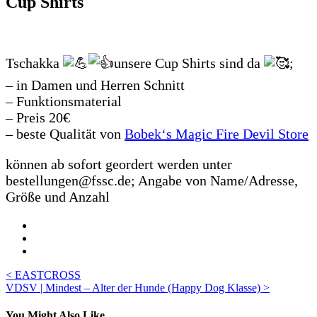
Cup Shirts
Tschakka
unsere Cup Shirts sind da
;
– in Damen und Herren Schnitt
– Funktionsmaterial
– Preis 20€
– beste Qualität von
Bobek‘s Magic Fire Devil Store
können ab sofort geordert werden unter
bestellungen@fssc.de; Angabe von Name/Adresse,
Größe und Anzahl
Beitragsnavigation
< EASTCROSS
VDSV | Mindest – Alter der Hunde (Happy Dog Klasse) >
You Might Also Like