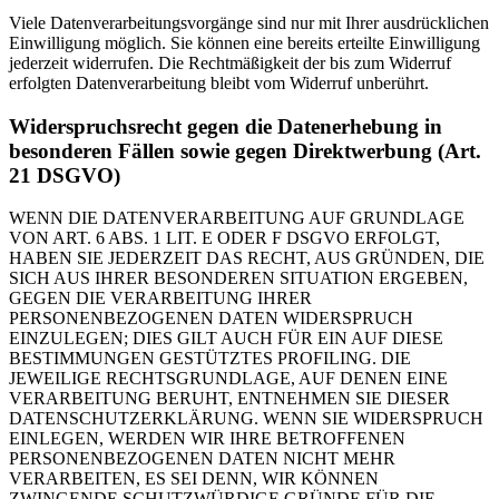
Viele Datenverarbeitungsvorgänge sind nur mit Ihrer ausdrücklichen
Einwilligung möglich. Sie können eine bereits erteilte Einwilligung
jederzeit widerrufen. Die Rechtmäßigkeit der bis zum Widerruf
erfolgten Datenverarbeitung bleibt vom Widerruf unberührt.
Widerspruchsrecht gegen die Datenerhebung in
besonderen Fällen sowie gegen Direktwerbung (Art.
21 DSGVO)
WENN DIE DATENVERARBEITUNG AUF GRUNDLAGE
VON ART. 6 ABS. 1 LIT. E ODER F DSGVO ERFOLGT,
HABEN SIE JEDERZEIT DAS RECHT, AUS GRÜNDEN, DIE
SICH AUS IHRER BESONDEREN SITUATION ERGEBEN,
GEGEN DIE VERARBEITUNG IHRER
PERSONENBEZOGENEN DATEN WIDERSPRUCH
EINZULEGEN; DIES GILT AUCH FÜR EIN AUF DIESE
BESTIMMUNGEN GESTÜTZTES PROFILING. DIE
JEWEILIGE RECHTSGRUNDLAGE, AUF DENEN EINE
VERARBEITUNG BERUHT, ENTNEHMEN SIE DIESER
DATENSCHUTZERKLÄRUNG. WENN SIE WIDERSPRUCH
EINLEGEN, WERDEN WIR IHRE BETROFFENEN
PERSONENBEZOGENEN DATEN NICHT MEHR
VERARBEITEN, ES SEI DENN, WIR KÖNNEN
ZWINGENDE SCHUTZWÜRDIGE GRÜNDE FÜR DIE