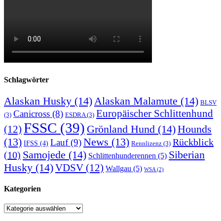
Schlagwörter
Alaskan Husky
(14)
Alaskan Malamute
(14)
BLSV
Europäischer Schlittenhund
Canicross
(8)
(3)
ESDRA
(3)
FSSC
(39)
Grönland Hund
(14)
(12)
Hounds
(13)
News
(13)
Rückblick
Lauf
(9)
IFSS
(4)
Rennlizenz
(3)
Samojede
(14)
Siberian
(10)
Schlittenhunderennen
(5)
Husky
(14)
VDSV
(12)
Wallgau
(5)
WSA
(2)
Kategorien
Kategorien