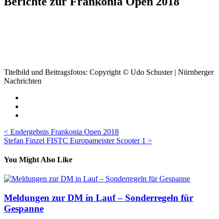
Berichte zur Frankonia Open 2018
Titelbild und Beitragsfotos: Copyright © Udo Schuster | Nürnberger
Nachrichten
Beitragsnavigation
< Endergebnis Frankonia Open 2018
Stefan Finzel FISTC Europameister Scooter 1 >
You Might Also Like
Meldungen zur DM in Lauf – Sonderregeln für
Gespanne