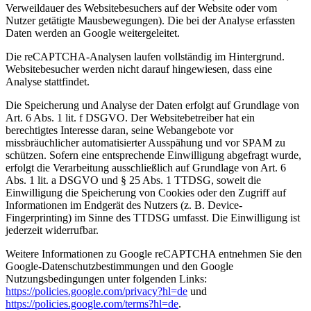
Verweildauer des Websitebesuchers auf der Website oder vom
Nutzer getätigte Mausbewegungen). Die bei der Analyse erfassten
Daten werden an Google weitergeleitet.
Die reCAPTCHA-Analysen laufen vollständig im Hintergrund.
Websitebesucher werden nicht darauf hingewiesen, dass eine
Analyse stattfindet.
Die Speicherung und Analyse der Daten erfolgt auf Grundlage von
Art. 6 Abs. 1 lit. f DSGVO. Der Websitebetreiber hat ein
berechtigtes Interesse daran, seine Webangebote vor
missbräuchlicher automatisierter Ausspähung und vor SPAM zu
schützen. Sofern eine entsprechende Einwilligung abgefragt wurde,
erfolgt die Verarbeitung ausschließlich auf Grundlage von Art. 6
Abs. 1 lit. a DSGVO und § 25 Abs. 1 TTDSG, soweit die
Einwilligung die Speicherung von Cookies oder den Zugriff auf
Informationen im Endgerät des Nutzers (z. B. Device-
Fingerprinting) im Sinne des TTDSG umfasst. Die Einwilligung ist
jederzeit widerrufbar.
Weitere Informationen zu Google reCAPTCHA entnehmen Sie den
Google-Datenschutzbestimmungen und den Google
Nutzungsbedingungen unter folgenden Links:
https://policies.google.com/privacy?hl=de
und
https://policies.google.com/terms?hl=de
.