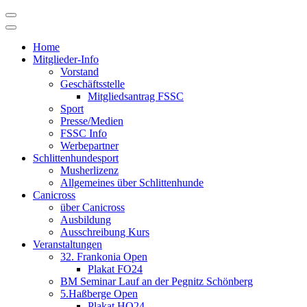
Skip
to
content
Home
Mitglieder-Info
Vorstand
Geschäftsstelle
Mitgliedsantrag FSSC
Sport
Presse/Medien
FSSC Info
Werbepartner
Schlittenhundesport
Musherlizenz
Allgemeines über Schlittenhunde
Canicross
über Canicross
Ausbildung
Ausschreibung Kurs
Veranstaltungen
32. Frankonia Open
Plakat FO24
BM Seminar Lauf an der Pegnitz Schönberg
5.Haßberge Open
Plakat HO24