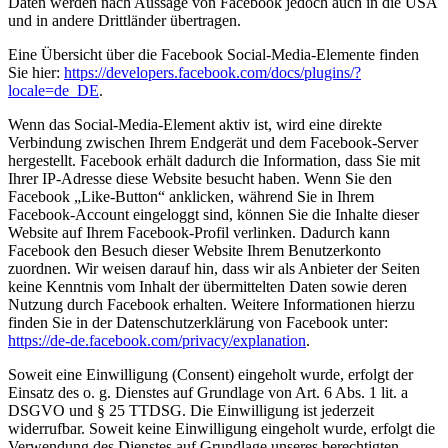
Daten werden nach Aussage von Facebook jedoch auch in die USA
und in andere Drittländer übertragen.
Eine Übersicht über die Facebook Social-Media-Elemente finden
Sie hier:
https://developers.facebook.com/docs/plugins/?
locale=de_DE
.
Wenn das Social-Media-Element aktiv ist, wird eine direkte
Verbindung zwischen Ihrem Endgerät und dem Facebook-Server
hergestellt. Facebook erhält dadurch die Information, dass Sie mit
Ihrer IP-Adresse diese Website besucht haben. Wenn Sie den
Facebook „Like-Button“ anklicken, während Sie in Ihrem
Facebook-Account eingeloggt sind, können Sie die Inhalte dieser
Website auf Ihrem Facebook-Profil verlinken. Dadurch kann
Facebook den Besuch dieser Website Ihrem Benutzerkonto
zuordnen. Wir weisen darauf hin, dass wir als Anbieter der Seiten
keine Kenntnis vom Inhalt der übermittelten Daten sowie deren
Nutzung durch Facebook erhalten. Weitere Informationen hierzu
finden Sie in der Datenschutzerklärung von Facebook unter:
https://de-de.facebook.com/privacy/explanation
.
Soweit eine Einwilligung (Consent) eingeholt wurde, erfolgt der
Einsatz des o. g. Dienstes auf Grundlage von Art. 6 Abs. 1 lit. a
DSGVO und § 25 TTDSG. Die Einwilligung ist jederzeit
widerrufbar. Soweit keine Einwilligung eingeholt wurde, erfolgt die
Verwendung des Dienstes auf Grundlage unseres berechtigten