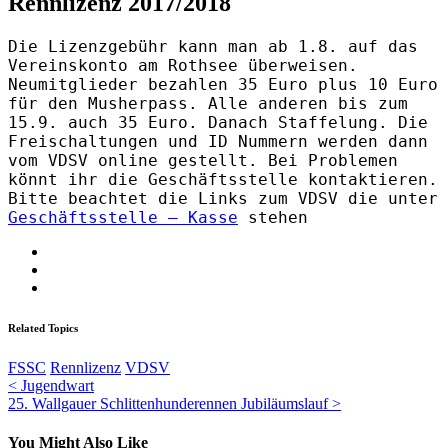
Rennlizenz 2017/2018
Die Lizenzgebühr kann man ab 1.8. auf das
Vereinskonto am Rothsee überweisen.
Neumitglieder bezahlen 35 Euro plus 10 Euro
für den Musherpass. Alle anderen bis zum
15.9. auch 35 Euro. Danach Staffelung. Die
Freischaltungen und ID Nummern werden dann
vom VDSV online gestellt. Bei Problemen
könnt ihr die Geschäftsstelle kontaktieren.
Bitte beachtet die Links zum VDSV die unter
Geschäftsstelle – Kasse
stehen
Related Topics
FSSC
Rennlizenz
VDSV
Beitragsnavigation
< Jugendwart
25. Wallgauer Schlittenhunderennen Jubiläumslauf >
You Might Also Like