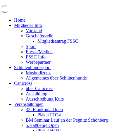
Skip
to
content
Home
Mitglieder-Info
Vorstand
Geschäftsstelle
Mitgliedsantrag FSSC
Sport
Presse/Medien
FSSC Info
Werbepartner
Schlittenhundesport
Musherlizenz
Allgemeines über Schlittenhunde
Canicross
über Canicross
Ausbildung
Ausschreibung Kurs
Veranstaltungen
32. Frankonia Open
Plakat FO24
BM Seminar Lauf an der Pegnitz Schönberg
5.Haßberge Open
Plakat HO24