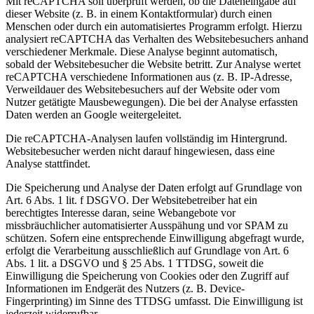
Mit reCAPTCHA soll überprüft werden, ob die Dateneingabe auf
dieser Website (z. B. in einem Kontaktformular) durch einen
Menschen oder durch ein automatisiertes Programm erfolgt. Hierzu
analysiert reCAPTCHA das Verhalten des Websitebesuchers anhand
verschiedener Merkmale. Diese Analyse beginnt automatisch,
sobald der Websitebesucher die Website betritt. Zur Analyse wertet
reCAPTCHA verschiedene Informationen aus (z. B. IP-Adresse,
Verweildauer des Websitebesuchers auf der Website oder vom
Nutzer getätigte Mausbewegungen). Die bei der Analyse erfassten
Daten werden an Google weitergeleitet.
Die reCAPTCHA-Analysen laufen vollständig im Hintergrund.
Websitebesucher werden nicht darauf hingewiesen, dass eine
Analyse stattfindet.
Die Speicherung und Analyse der Daten erfolgt auf Grundlage von
Art. 6 Abs. 1 lit. f DSGVO. Der Websitebetreiber hat ein
berechtigtes Interesse daran, seine Webangebote vor
missbräuchlicher automatisierter Ausspähung und vor SPAM zu
schützen. Sofern eine entsprechende Einwilligung abgefragt wurde,
erfolgt die Verarbeitung ausschließlich auf Grundlage von Art. 6
Abs. 1 lit. a DSGVO und § 25 Abs. 1 TTDSG, soweit die
Einwilligung die Speicherung von Cookies oder den Zugriff auf
Informationen im Endgerät des Nutzers (z. B. Device-
Fingerprinting) im Sinne des TTDSG umfasst. Die Einwilligung ist
jederzeit widerrufbar.