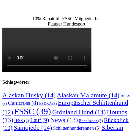
10% Rabatt für FSSC Mitglieder bei
Flauger Hundesport
Schlagwörter
Alaskan Husky
(14)
Alaskan Malamute
(14)
BLSV
Europäischer Schlittenhund
Canicross
(8)
(3)
ESDRA
(3)
FSSC
(39)
Grönland Hund
(14)
(12)
Hounds
(13)
News
(13)
Rückblick
Lauf
(9)
IFSS
(4)
Rennlizenz
(3)
Samojede
(14)
Siberian
(10)
Schlittenhunderennen
(5)