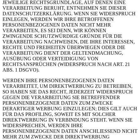
JEWEILIGE RECHTSGRUNDLAGE, AUF DENEN EINE
VERARBEITUNG BERUHT, ENTNEHMEN SIE DIESER
DATENSCHUTZERKLÄRUNG. WENN SIE WIDERSPRUCH
EINLEGEN, WERDEN WIR IHRE BETROFFENEN
PERSONENBEZOGENEN DATEN NICHT MEHR
VERARBEITEN, ES SEI DENN, WIR KÖNNEN
ZWINGENDE SCHUTZWÜRDIGE GRÜNDE FÜR DIE
VERARBEITUNG NACHWEISEN, DIE IHRE INTERESSEN,
RECHTE UND FREIHEITEN ÜBERWIEGEN ODER DIE
VERARBEITUNG DIENT DER GELTENDMACHUNG,
AUSÜBUNG ODER VERTEIDIGUNG VON
RECHTSANSPRÜCHEN (WIDERSPRUCH NACH ART. 21
ABS. 1 DSGVO).
WERDEN IHRE PERSONENBEZOGENEN DATEN
VERARBEITET, UM DIREKTWERBUNG ZU BETREIBEN,
SO HABEN SIE DAS RECHT, JEDERZEIT WIDERSPRUCH
GEGEN DIE VERARBEITUNG SIE BETREFFENDER
PERSONENBEZOGENER DATEN ZUM ZWECKE
DERARTIGER WERBUNG EINZULEGEN; DIES GILT AUCH
FÜR DAS PROFILING, SOWEIT ES MIT SOLCHER
DIREKTWERBUNG IN VERBINDUNG STEHT. WENN SIE
WIDERSPRECHEN, WERDEN IHRE
PERSONENBEZOGENEN DATEN ANSCHLIESSEND NICHT
MEHR ZUM ZWECKE DER DIREKTWERBUNG