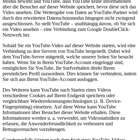
Modus bewirkt laut YouTube, dass YouTube keine Informationen
über die Besucher auf dieser Website speichert, bevor diese sich das
Video ansehen. Die Weitergabe von Daten an YouTube-Partner wird
durch den erweiterten Datenschutzmodus hingegen nicht zwingend
ausgeschlossen. So stellt YouTube – unabhängig davon, ob Sie sich
ein Video ansehen – eine Verbindung zum Google DoubleClick-
Netzwerk her.
Sobald Sie ein YouTube-Video auf dieser Website starten, wird eine
Verbindung zu den Servern von YouTube hergestellt. Dabei wird
dem YouTube-Server mitgeteilt, welche unserer Seiten Sie besucht
haben. Wenn Sie in Ihrem YouTube-Account eingeloggt sind,
ermöglichen Sie YouTube, Ihr Surfverhalten direkt Ihrem
persönlichen Profil zuzuordnen. Dies können Sie verhindern, indem
Sie sich aus Ihrem YouTube-Account ausloggen.
Des Weiteren kann YouTube nach Starten eines Videos
verschiedene Cookies auf Ihrem Endgerät speichern oder
vergleichbare Wiedererkennungstechnologien (z. B. Device-
Fingerprinting) einsetzen. Auf diese Weise kann YouTube
Informationen über Besucher dieser Website erhalten. Diese
Informationen werden u. a. verwendet, um Videostatistiken zu
erfassen, die Anwenderfreundlichkeit zu verbessern und
Betrugsversuchen vorzubeugen.
Gegebenenfalls können nach dem Start eines YouTube-Videos