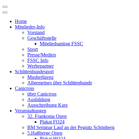
Skip
to
content
Home
Mitglieder-Info
Vorstand
Geschäftsstelle
Mitgliedsantrag FSSC
Sport
Presse/Medien
FSSC Info
Werbepartner
Schlittenhundesport
Musherlizenz
Allgemeines über Schlittenhunde
Canicross
über Canicross
Ausbildung
Ausschreibung Kurs
Veranstaltungen
32. Frankonia Open
Plakat FO24
BM Seminar Lauf an der Pegnitz Schönberg
5.Haßberge Open
Plakat HO24