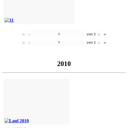
«
‹
von
2
›
»
«
‹
von
2
›
»
2010