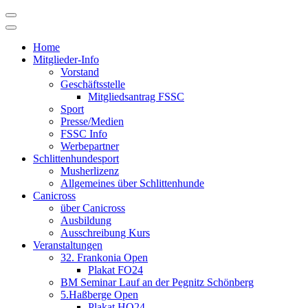
Skip
to
content
Home
Mitglieder-Info
Vorstand
Geschäftsstelle
Mitgliedsantrag FSSC
Sport
Presse/Medien
FSSC Info
Werbepartner
Schlittenhundesport
Musherlizenz
Allgemeines über Schlittenhunde
Canicross
über Canicross
Ausbildung
Ausschreibung Kurs
Veranstaltungen
32. Frankonia Open
Plakat FO24
BM Seminar Lauf an der Pegnitz Schönberg
5.Haßberge Open
Plakat HO24