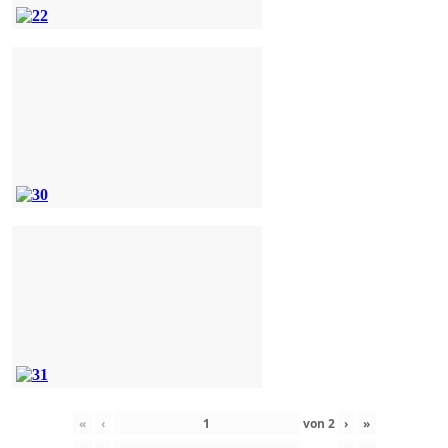
«
‹
von
2
›
»