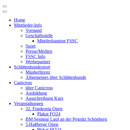
Skip
to
content
Home
Mitglieder-Info
Vorstand
Geschäftsstelle
Mitgliedsantrag FSSC
Sport
Presse/Medien
FSSC Info
Werbepartner
Schlittenhundesport
Musherlizenz
Allgemeines über Schlittenhunde
Canicross
über Canicross
Ausbildung
Ausschreibung Kurs
Veranstaltungen
32. Frankonia Open
Plakat FO24
BM Seminar Lauf an der Pegnitz Schönberg
5.Haßberge Open
Plakat HO24