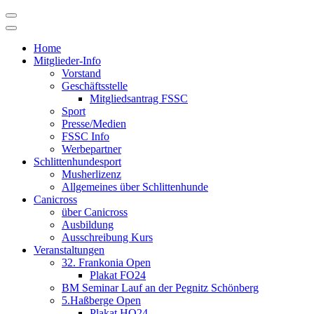
Skip
to
content
Home
Mitglieder-Info
Vorstand
Geschäftsstelle
Mitgliedsantrag FSSC
Sport
Presse/Medien
FSSC Info
Werbepartner
Schlittenhundesport
Musherlizenz
Allgemeines über Schlittenhunde
Canicross
über Canicross
Ausbildung
Ausschreibung Kurs
Veranstaltungen
32. Frankonia Open
Plakat FO24
BM Seminar Lauf an der Pegnitz Schönberg
5.Haßberge Open
Plakat HO24