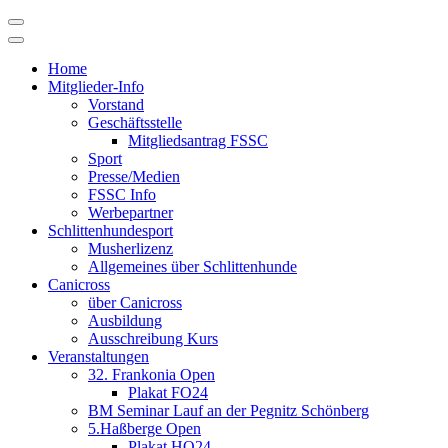
Skip
to
content
Home
Mitglieder-Info
Vorstand
Geschäftsstelle
Mitgliedsantrag FSSC
Sport
Presse/Medien
FSSC Info
Werbepartner
Schlittenhundesport
Musherlizenz
Allgemeines über Schlittenhunde
Canicross
über Canicross
Ausbildung
Ausschreibung Kurs
Veranstaltungen
32. Frankonia Open
Plakat FO24
BM Seminar Lauf an der Pegnitz Schönberg
5.Haßberge Open
Plakat HO24