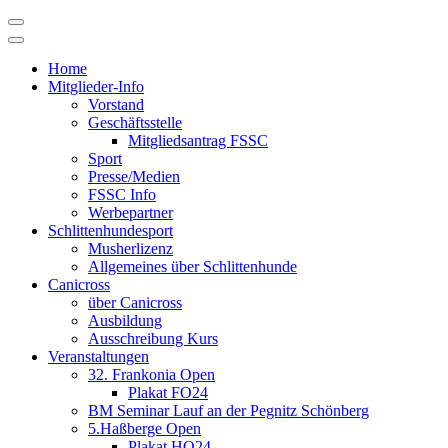
Skip
to
content
Home
Mitglieder-Info
Vorstand
Geschäftsstelle
Mitgliedsantrag FSSC
Sport
Presse/Medien
FSSC Info
Werbepartner
Schlittenhundesport
Musherlizenz
Allgemeines über Schlittenhunde
Canicross
über Canicross
Ausbildung
Ausschreibung Kurs
Veranstaltungen
32. Frankonia Open
Plakat FO24
BM Seminar Lauf an der Pegnitz Schönberg
5.Haßberge Open
Plakat HO24