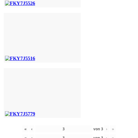
«
‹
von
3
›
»
«
‹
von
3
›
»