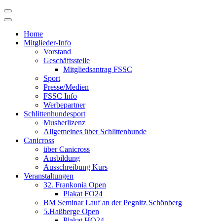
Skip
to
content
Home
Mitglieder-Info
Vorstand
Geschäftsstelle
Mitgliedsantrag FSSC
Sport
Presse/Medien
FSSC Info
Werbepartner
Schlittenhundesport
Musherlizenz
Allgemeines über Schlittenhunde
Canicross
über Canicross
Ausbildung
Ausschreibung Kurs
Veranstaltungen
32. Frankonia Open
Plakat FO24
BM Seminar Lauf an der Pegnitz Schönberg
5.Haßberge Open
Plakat HO24