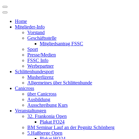
Skip
to
content
Home
Mitglieder-Info
Vorstand
Geschäftsstelle
Mitgliedsantrag FSSC
Sport
Presse/Medien
FSSC Info
Werbepartner
Schlittenhundesport
Musherlizenz
Allgemeines über Schlittenhunde
Canicross
über Canicross
Ausbildung
Ausschreibung Kurs
Veranstaltungen
32. Frankonia Open
Plakat FO24
BM Seminar Lauf an der Pegnitz Schönberg
5.Haßberge Open
Plakat HO24