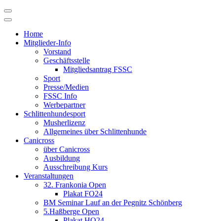
Skip
to
content
Home
Mitglieder-Info
Vorstand
Geschäftsstelle
Mitgliedsantrag FSSC
Sport
Presse/Medien
FSSC Info
Werbepartner
Schlittenhundesport
Musherlizenz
Allgemeines über Schlittenhunde
Canicross
über Canicross
Ausbildung
Ausschreibung Kurs
Veranstaltungen
32. Frankonia Open
Plakat FO24
BM Seminar Lauf an der Pegnitz Schönberg
5.Haßberge Open
Plakat HO24