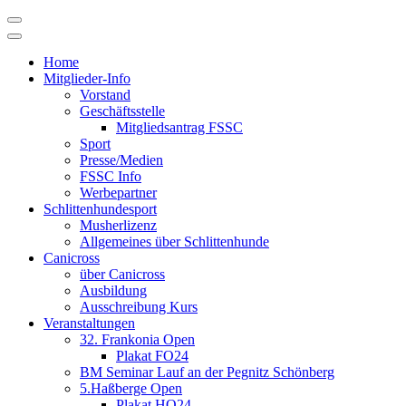
Skip
to
content
Home
Mitglieder-Info
Vorstand
Geschäftsstelle
Mitgliedsantrag FSSC
Sport
Presse/Medien
FSSC Info
Werbepartner
Schlittenhundesport
Musherlizenz
Allgemeines über Schlittenhunde
Canicross
über Canicross
Ausbildung
Ausschreibung Kurs
Veranstaltungen
32. Frankonia Open
Plakat FO24
BM Seminar Lauf an der Pegnitz Schönberg
5.Haßberge Open
Plakat HO24