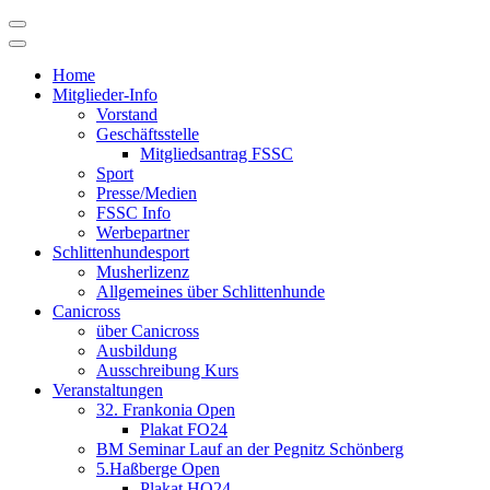
Skip
to
content
Home
Mitglieder-Info
Vorstand
Geschäftsstelle
Mitgliedsantrag FSSC
Sport
Presse/Medien
FSSC Info
Werbepartner
Schlittenhundesport
Musherlizenz
Allgemeines über Schlittenhunde
Canicross
über Canicross
Ausbildung
Ausschreibung Kurs
Veranstaltungen
32. Frankonia Open
Plakat FO24
BM Seminar Lauf an der Pegnitz Schönberg
5.Haßberge Open
Plakat HO24