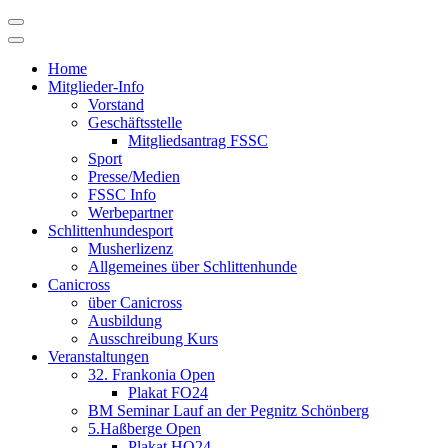
Skip
to
content
Home
Mitglieder-Info
Vorstand
Geschäftsstelle
Mitgliedsantrag FSSC
Sport
Presse/Medien
FSSC Info
Werbepartner
Schlittenhundesport
Musherlizenz
Allgemeines über Schlittenhunde
Canicross
über Canicross
Ausbildung
Ausschreibung Kurs
Veranstaltungen
32. Frankonia Open
Plakat FO24
BM Seminar Lauf an der Pegnitz Schönberg
5.Haßberge Open
Plakat HO24