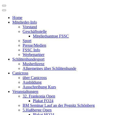
Skip
to
content
Home
Mitglieder-Info
Vorstand
Geschäftsstelle
Mitgliedsantrag FSSC
Sport
Presse/Medien
FSSC Info
Werbepartner
Schlittenhundesport
Musherlizenz
Allgemeines über Schlittenhunde
Canicross
über Canicross
Ausbildung
Ausschreibung Kurs
Veranstaltungen
32. Frankonia Open
Plakat FO24
BM Seminar Lauf an der Pegnitz Schönberg
5.Haßberge Open
Plakat HO24