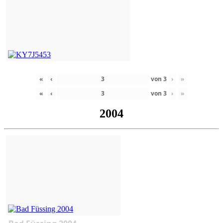
«
‹
von
3
›
»
«
‹
von
3
›
»
2004