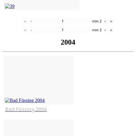
«
‹
von
2
›
»
«
‹
von
2
›
»
2004
Bad Füssing 2004