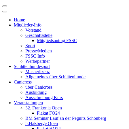
Skip
to
content
Home
Mitglieder-Info
Vorstand
Geschäftsstelle
Mitgliedsantrag FSSC
Sport
Presse/Medien
FSSC Info
Werbepartner
Schlittenhundesport
Musherlizenz
Allgemeines über Schlittenhunde
Canicross
über Canicross
Ausbildung
Ausschreibung Kurs
Veranstaltungen
32. Frankonia Open
Plakat FO24
BM Seminar Lauf an der Pegnitz Schönberg
5.Haßberge Open
Plakat HO24