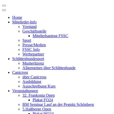
Skip
to
content
Home
Mitglieder-Info
Vorstand
Geschäftsstelle
Mitgliedsantrag FSSC
Sport
Presse/Medien
FSSC Info
Werbepartner
Schlittenhundesport
Musherlizenz
Allgemeines über Schlittenhunde
Canicross
über Canicross
Ausbildung
Ausschreibung Kurs
Veranstaltungen
32. Frankonia Open
Plakat FO24
BM Seminar Lauf an der Pegnitz Schönberg
5.Haßberge Open
Plakat HO24