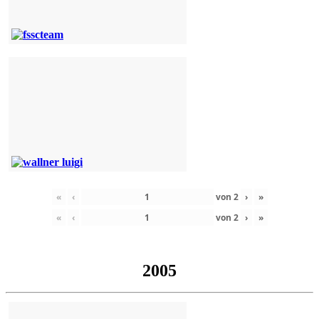
«
‹
von
2
›
»
«
‹
von
2
›
»
2005