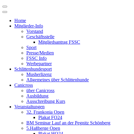
Skip
to
content
Home
Mitglieder-Info
Vorstand
Geschäftsstelle
Mitgliedsantrag FSSC
Sport
Presse/Medien
FSSC Info
Werbepartner
Schlittenhundesport
Musherlizenz
Allgemeines über Schlittenhunde
Canicross
über Canicross
Ausbildung
Ausschreibung Kurs
Veranstaltungen
32. Frankonia Open
Plakat FO24
BM Seminar Lauf an der Pegnitz Schönberg
5.Haßberge Open
Plakat HO24