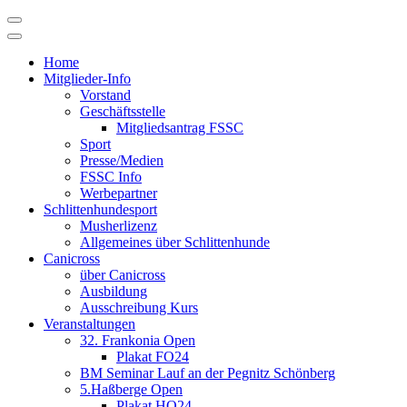
Skip
to
content
Home
Mitglieder-Info
Vorstand
Geschäftsstelle
Mitgliedsantrag FSSC
Sport
Presse/Medien
FSSC Info
Werbepartner
Schlittenhundesport
Musherlizenz
Allgemeines über Schlittenhunde
Canicross
über Canicross
Ausbildung
Ausschreibung Kurs
Veranstaltungen
32. Frankonia Open
Plakat FO24
BM Seminar Lauf an der Pegnitz Schönberg
5.Haßberge Open
Plakat HO24