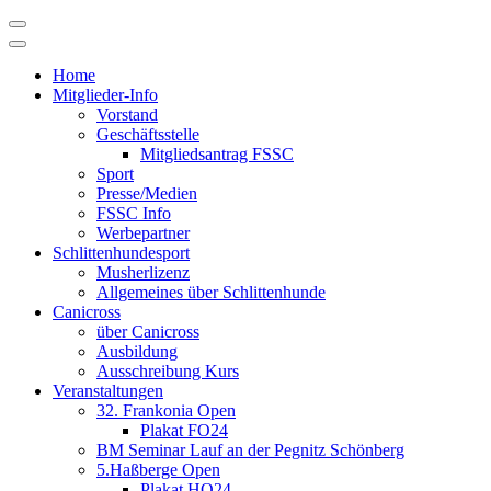
Skip
to
content
Home
Mitglieder-Info
Vorstand
Geschäftsstelle
Mitgliedsantrag FSSC
Sport
Presse/Medien
FSSC Info
Werbepartner
Schlittenhundesport
Musherlizenz
Allgemeines über Schlittenhunde
Canicross
über Canicross
Ausbildung
Ausschreibung Kurs
Veranstaltungen
32. Frankonia Open
Plakat FO24
BM Seminar Lauf an der Pegnitz Schönberg
5.Haßberge Open
Plakat HO24