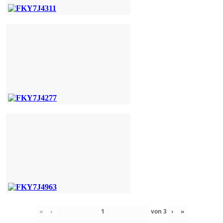
«
‹
von
3
›
»