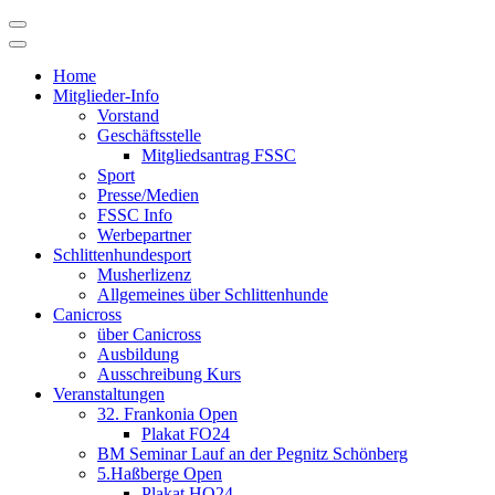
Skip
to
content
Home
Mitglieder-Info
Vorstand
Geschäftsstelle
Mitgliedsantrag FSSC
Sport
Presse/Medien
FSSC Info
Werbepartner
Schlittenhundesport
Musherlizenz
Allgemeines über Schlittenhunde
Canicross
über Canicross
Ausbildung
Ausschreibung Kurs
Veranstaltungen
32. Frankonia Open
Plakat FO24
BM Seminar Lauf an der Pegnitz Schönberg
5.Haßberge Open
Plakat HO24