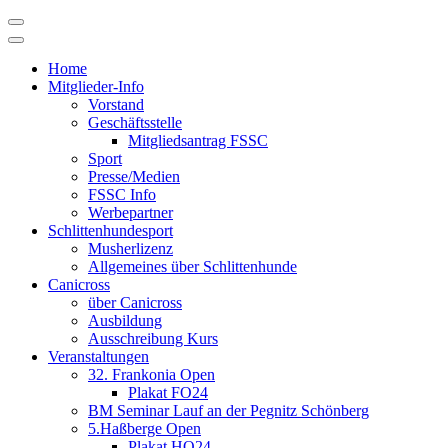
Skip
to
content
Home
Mitglieder-Info
Vorstand
Geschäftsstelle
Mitgliedsantrag FSSC
Sport
Presse/Medien
FSSC Info
Werbepartner
Schlittenhundesport
Musherlizenz
Allgemeines über Schlittenhunde
Canicross
über Canicross
Ausbildung
Ausschreibung Kurs
Veranstaltungen
32. Frankonia Open
Plakat FO24
BM Seminar Lauf an der Pegnitz Schönberg
5.Haßberge Open
Plakat HO24