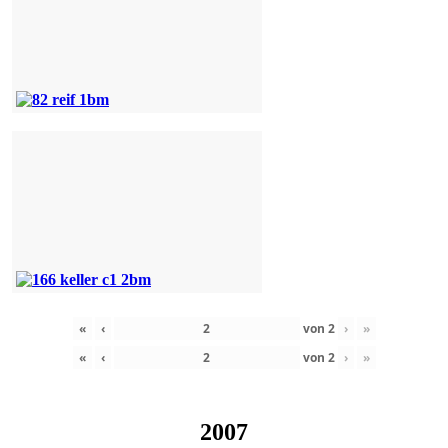
«
‹
von
2
›
»
«
‹
von
2
›
»
2007