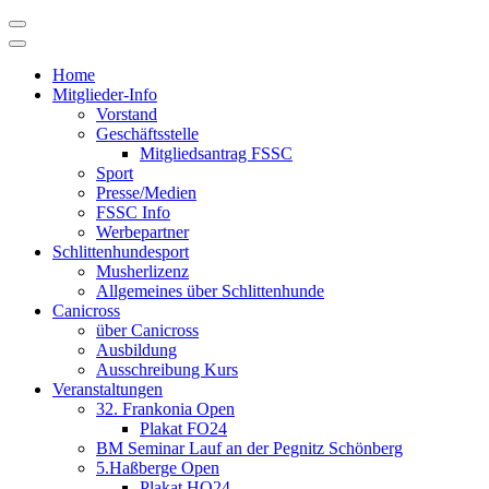
Skip
to
content
Home
Mitglieder-Info
Vorstand
Geschäftsstelle
Mitgliedsantrag FSSC
Sport
Presse/Medien
FSSC Info
Werbepartner
Schlittenhundesport
Musherlizenz
Allgemeines über Schlittenhunde
Canicross
über Canicross
Ausbildung
Ausschreibung Kurs
Veranstaltungen
32. Frankonia Open
Plakat FO24
BM Seminar Lauf an der Pegnitz Schönberg
5.Haßberge Open
Plakat HO24