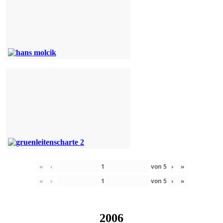
«
‹
von
5
›
»
«
‹
von
5
›
»
2006