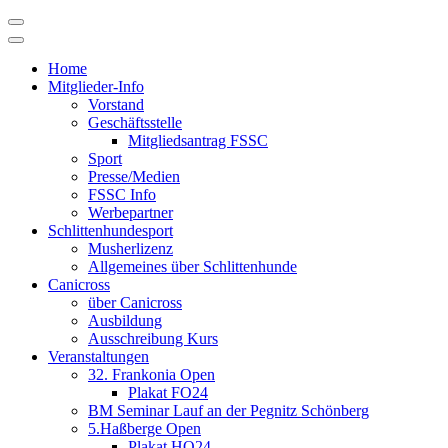
Skip
to
content
Home
Mitglieder-Info
Vorstand
Geschäftsstelle
Mitgliedsantrag FSSC
Sport
Presse/Medien
FSSC Info
Werbepartner
Schlittenhundesport
Musherlizenz
Allgemeines über Schlittenhunde
Canicross
über Canicross
Ausbildung
Ausschreibung Kurs
Veranstaltungen
32. Frankonia Open
Plakat FO24
BM Seminar Lauf an der Pegnitz Schönberg
5.Haßberge Open
Plakat HO24