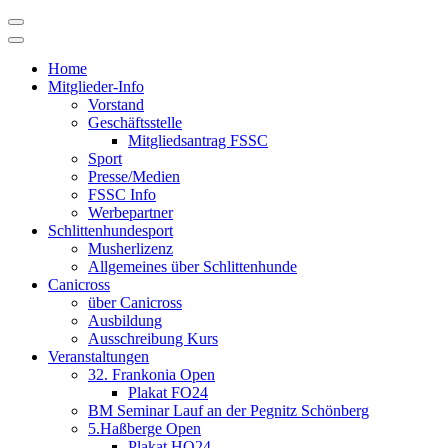
Skip
to
content
Home
Mitglieder-Info
Vorstand
Geschäftsstelle
Mitgliedsantrag FSSC
Sport
Presse/Medien
FSSC Info
Werbepartner
Schlittenhundesport
Musherlizenz
Allgemeines über Schlittenhunde
Canicross
über Canicross
Ausbildung
Ausschreibung Kurs
Veranstaltungen
32. Frankonia Open
Plakat FO24
BM Seminar Lauf an der Pegnitz Schönberg
5.Haßberge Open
Plakat HO24