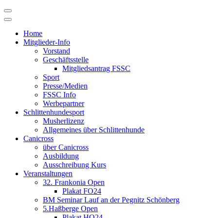
Skip
to
content
Home
Mitglieder-Info
Vorstand
Geschäftsstelle
Mitgliedsantrag FSSC
Sport
Presse/Medien
FSSC Info
Werbepartner
Schlittenhundesport
Musherlizenz
Allgemeines über Schlittenhunde
Canicross
über Canicross
Ausbildung
Ausschreibung Kurs
Veranstaltungen
32. Frankonia Open
Plakat FO24
BM Seminar Lauf an der Pegnitz Schönberg
5.Haßberge Open
Plakat HO24