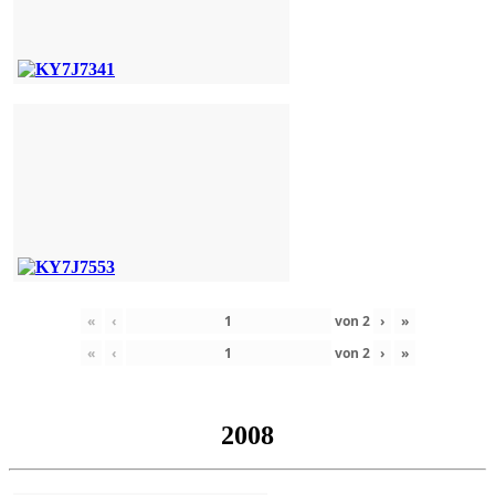
«
‹
von
2
›
»
«
‹
von
2
›
»
2008