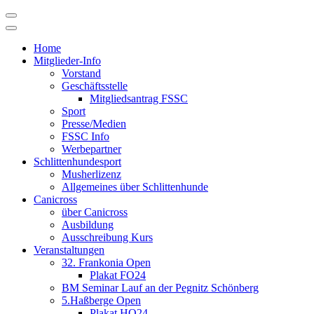
Skip
to
content
Home
Mitglieder-Info
Vorstand
Geschäftsstelle
Mitgliedsantrag FSSC
Sport
Presse/Medien
FSSC Info
Werbepartner
Schlittenhundesport
Musherlizenz
Allgemeines über Schlittenhunde
Canicross
über Canicross
Ausbildung
Ausschreibung Kurs
Veranstaltungen
32. Frankonia Open
Plakat FO24
BM Seminar Lauf an der Pegnitz Schönberg
5.Haßberge Open
Plakat HO24