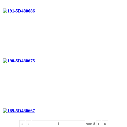
«
‹
von
8
›
»