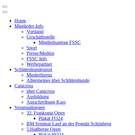
Skip
to
content
Home
Mitglieder-Info
Vorstand
Geschäftsstelle
Mitgliedsantrag FSSC
Sport
Presse/Medien
FSSC Info
Werbepartner
Schlittenhundesport
Musherlizenz
Allgemeines über Schlittenhunde
Canicross
über Canicross
Ausbildung
Ausschreibung Kurs
Veranstaltungen
32. Frankonia Open
Plakat FO24
BM Seminar Lauf an der Pegnitz Schönberg
5.Haßberge Open
Plakat HO24