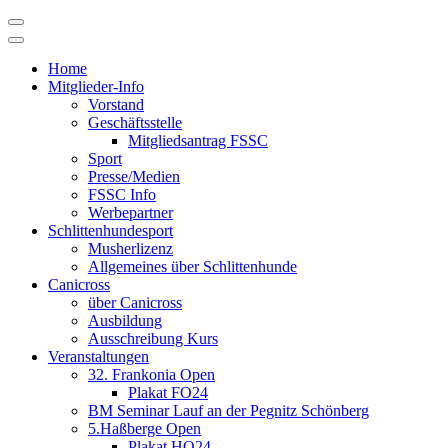
Skip
to
content
Home
Mitglieder-Info
Vorstand
Geschäftsstelle
Mitgliedsantrag FSSC
Sport
Presse/Medien
FSSC Info
Werbepartner
Schlittenhundesport
Musherlizenz
Allgemeines über Schlittenhunde
Canicross
über Canicross
Ausbildung
Ausschreibung Kurs
Veranstaltungen
32. Frankonia Open
Plakat FO24
BM Seminar Lauf an der Pegnitz Schönberg
5.Haßberge Open
Plakat HO24