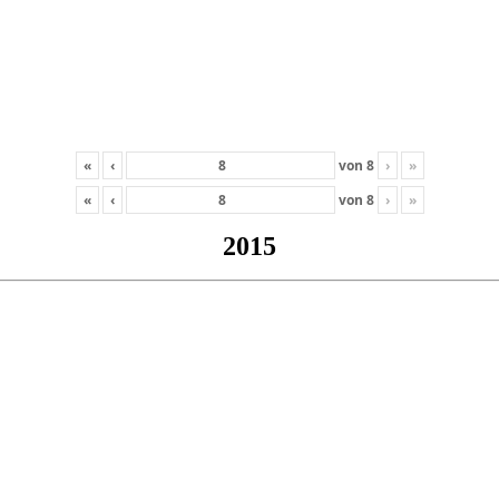
«
‹
von
8
›
»
«
‹
von
8
›
»
2015