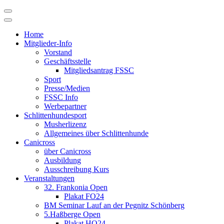
Skip
to
content
Home
Mitglieder-Info
Vorstand
Geschäftsstelle
Mitgliedsantrag FSSC
Sport
Presse/Medien
FSSC Info
Werbepartner
Schlittenhundesport
Musherlizenz
Allgemeines über Schlittenhunde
Canicross
über Canicross
Ausbildung
Ausschreibung Kurs
Veranstaltungen
32. Frankonia Open
Plakat FO24
BM Seminar Lauf an der Pegnitz Schönberg
5.Haßberge Open
Plakat HO24