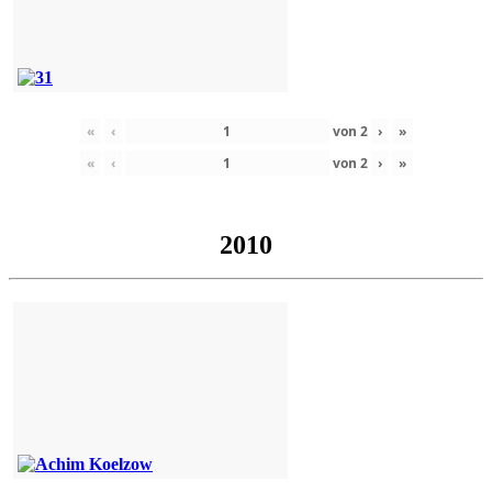
«
‹
von
2
›
»
«
‹
von
2
›
»
2010