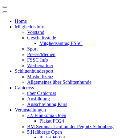
Skip
to
content
Home
Mitglieder-Info
Vorstand
Geschäftsstelle
Mitgliedsantrag FSSC
Sport
Presse/Medien
FSSC Info
Werbepartner
Schlittenhundesport
Musherlizenz
Allgemeines über Schlittenhunde
Canicross
über Canicross
Ausbildung
Ausschreibung Kurs
Veranstaltungen
32. Frankonia Open
Plakat FO24
BM Seminar Lauf an der Pegnitz Schönberg
5.Haßberge Open
Plakat HO24