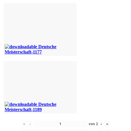
«
‹
von
2
›
»